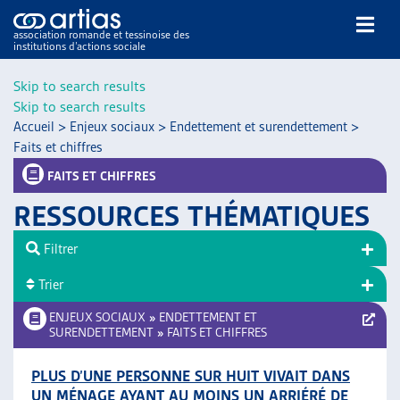
association romande et tessinoise des
institutions d’actions sociale
Rechercher
Skip to search results
Skip to search results
Accueil
>
Enjeux sociaux
>
Endettement et surendettement
>
Faits et chiffres
FAITS ET CHIFFRES
RESSOURCES THÉMATIQUES
NOS PUBLICATIONS
ARTICLES
Filtrer
DOSSIERS DU MOIS
Trier
VEILLE
ENJEUX SOCIAUX
»
ENDETTEMENT ET
RESSOURCES
SURENDETTEMENT
»
FAITS ET CHIFFRES
THÉMATIQUES
GUIDE SOCIAL ROMAND
PLUS D’UNE PERSONNE SUR HUIT VIVAIT DANS
AUTRES
UN MÉNAGE AYANT AU MOINS UN ARRIÉRÉ DE