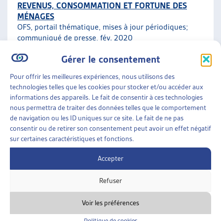
REVENUS, CONSOMMATION ET FORTUNE DES
MÉNAGES
OFS, portail thématique, mises à jour périodiques;
communiqué de presse
, fév. 2020
Gérer le consentement
Faits et chiffres
Pour offrir les meilleures expériences, nous utilisons des
technologies telles que les cookies pour stocker et/ou accéder aux
ENJEUX SOCIAUX
»
ENDETTEMENT ET
informations des appareils. Le fait de consentir à ces technologies
SURENDETTEMENT
»
FAITS ET CHIFFRES
nous permettra de traiter des données telles que le comportement
de navigation ou les ID uniques sur ce site. Le fait de ne pas
ENDETTEMENT DES MÉNAGES PRIVÉS ET
consentir ou de retirer son consentement peut avoir un effet négatif
RAPPORT À L’ARGENT
sur certaines caractéristiques et fonctions.
OFS, données à jour
Accepter
Faits et chiffres
Refuser
Voir les préférences
Politique de cookies