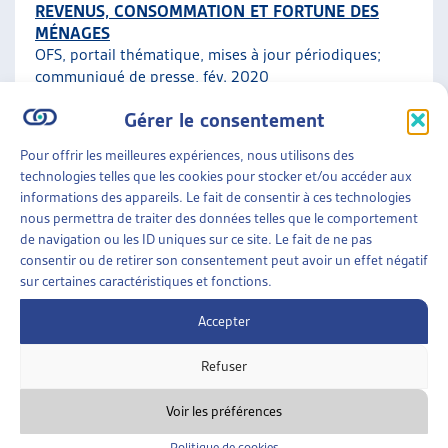
REVENUS, CONSOMMATION ET FORTUNE DES
MÉNAGES
OFS, portail thématique, mises à jour périodiques;
communiqué de presse
, fév. 2020
Gérer le consentement
Faits et chiffres
Pour offrir les meilleures expériences, nous utilisons des
technologies telles que les cookies pour stocker et/ou accéder aux
ENJEUX SOCIAUX
»
ENDETTEMENT ET
informations des appareils. Le fait de consentir à ces technologies
SURENDETTEMENT
»
FAITS ET CHIFFRES
nous permettra de traiter des données telles que le comportement
de navigation ou les ID uniques sur ce site. Le fait de ne pas
ENDETTEMENT DES MÉNAGES PRIVÉS ET
consentir ou de retirer son consentement peut avoir un effet négatif
RAPPORT À L’ARGENT
sur certaines caractéristiques et fonctions.
OFS, données à jour
Accepter
Faits et chiffres
Refuser
Voir les préférences
Politique de cookies