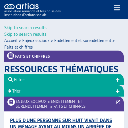
association romande et tessinoise des
institutions d’actions sociale
Rechercher
Skip to search results
Skip to search results
Accueil
>
Enjeux sociaux
>
Endettement et surendettement
>
Faits et chiffres
FAITS ET CHIFFRES
RESSOURCES THÉMATIQUES
NOS PUBLICATIONS
ARTICLES
Filtrer
DOSSIERS DU MOIS
Trier
VEILLE
ENJEUX SOCIAUX
»
ENDETTEMENT ET
RESSOURCES
SURENDETTEMENT
»
FAITS ET CHIFFRES
THÉMATIQUES
GUIDE SOCIAL ROMAND
PLUS D’UNE PERSONNE SUR HUIT VIVAIT DANS
AUTRES
UN MÉNAGE AYANT AU MOINS UN ARRIÉRÉ DE