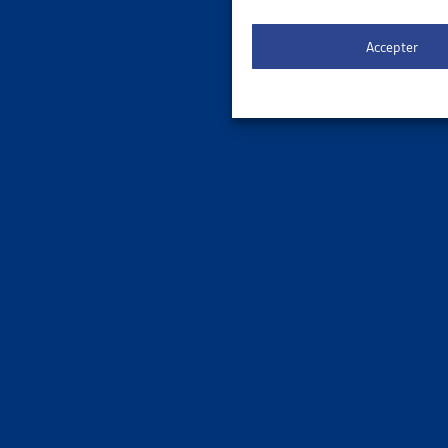
Faits et
Accepter
ENJEU
STATIST
Dettes Co
Faits et
ENJEU
REVENU
OFS, port
Faits et