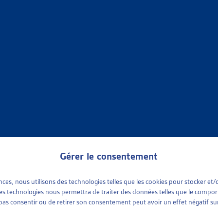
X SOCIAUX
»
ENDETTEMENT ET SURENDETTEMENT
»
FAITS ET CHIFFRES
UNE PERSONNE SUR HUIT VIVAIT DANS UN MÉNAGE AYANT
muniqué de presse, oct. 2024
 chiffres
X SOCIAUX
»
ENDETTEMENT ET SURENDETTEMENT
»
FAITS ET CHIFFRES
 À TEMPS LA SPIRALE DE L’ENDETTEMENT
onseils Suisse, communiqué de presse,
août 2023
; statistiques :
2
 chiffres
Gérer le consentement
X SOCIAUX
»
ENDETTEMENT ET SURENDETTEMENT
»
FAITS ET CHIFFRES
ences, nous utilisons des technologies telles que les cookies pour stocker e
 ces technologies nous permettra de traiter des données telles que le compo
e pas consentir ou de retirer son consentement peut avoir un effet négatif sur
, PRÈS D’UNE PERSONNE SUR SIX VIVAIT DANS UN MÉNAG
nus et conditions de vie 2020 (SILC), communiqué de presse, jui