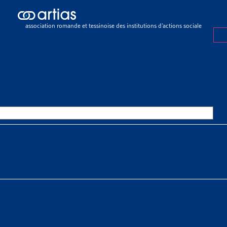
ch results
ch results
association romande et tessinoise des institutions d’actions sociale
eux sociaux
>
Endettement et surendettement
>
Faits et chiffres
ET CHIFFRES
OURCES THÉMATIQUES
HE