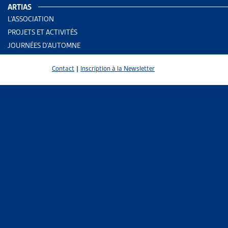
ARTIAS
L’ASSOCIATION
PROJETS ET ACTIVITÉS
JOURNÉES D’AUTOMNE
Contact
|
Inscription à la Newsletter
2 results
Enj
End
Trier
Per
Le 