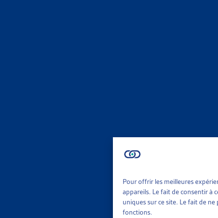
ENJEU
PLUS D’
OFS, com
Faits et
ENJEU
STOPPER
Dettes C
Faits et
ENJEU
Pour offrir les meilleures expéri
appareils. Le fait de consentir à
uniques sur ce site. Le fait de n
EN 2020
fonctions.
OFS, Reve