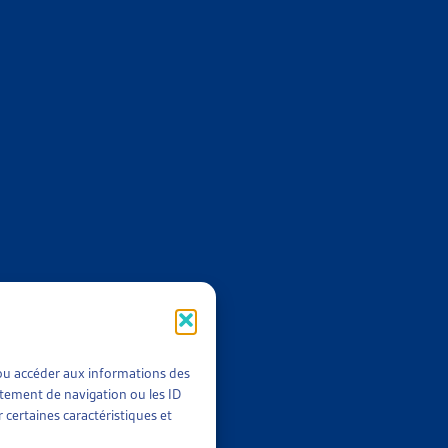
 AU MOINS UN ARRIÉRÉ DE PAIEMENT EN 2022
023
,
2022
t/ou accéder aux informations des
rtement de navigation ou les ID
 certaines caractéristiques et
E AYANT AU MOINS UN ARRIÉRÉ DE PAIEMENT
llet 2022