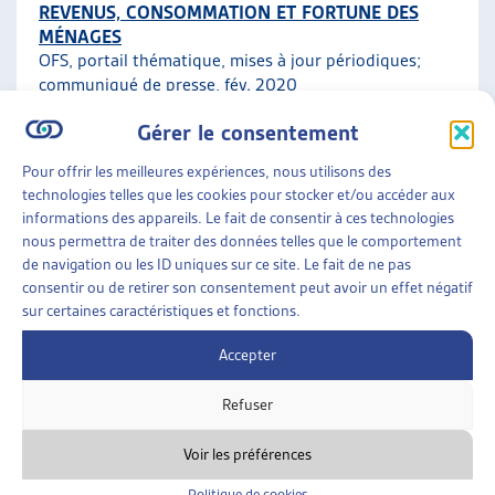
REVENUS, CONSOMMATION ET FORTUNE DES
MÉNAGES
OFS, portail thématique, mises à jour périodiques;
communiqué de presse
, fév. 2020
Gérer le consentement
Faits et chiffres
Pour offrir les meilleures expériences, nous utilisons des
technologies telles que les cookies pour stocker et/ou accéder aux
ENJEUX SOCIAUX
»
ENDETTEMENT ET
informations des appareils. Le fait de consentir à ces technologies
SURENDETTEMENT
»
FAITS ET CHIFFRES
nous permettra de traiter des données telles que le comportement
de navigation ou les ID uniques sur ce site. Le fait de ne pas
ENDETTEMENT DES MÉNAGES PRIVÉS ET
consentir ou de retirer son consentement peut avoir un effet négatif
RAPPORT À L’ARGENT
sur certaines caractéristiques et fonctions.
OFS, données à jour
Accepter
Faits et chiffres
Refuser
Voir les préférences
Politique de cookies