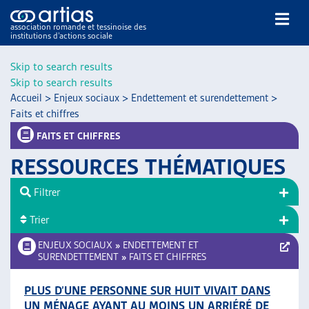
association romande et tessinoise des
institutions d’actions sociale
Rechercher
Skip to search results
Skip to search results
Accueil
>
Enjeux sociaux
>
Endettement et surendettement
>
Faits et chiffres
FAITS ET CHIFFRES
RESSOURCES THÉMATIQUES
NOS PUBLICATIONS
ARTICLES
Filtrer
DOSSIERS DU MOIS
Trier
VEILLE
ENJEUX SOCIAUX
»
ENDETTEMENT ET
RESSOURCES
SURENDETTEMENT
»
FAITS ET CHIFFRES
THÉMATIQUES
GUIDE SOCIAL ROMAND
PLUS D’UNE PERSONNE SUR HUIT VIVAIT DANS
AUTRES
UN MÉNAGE AYANT AU MOINS UN ARRIÉRÉ DE