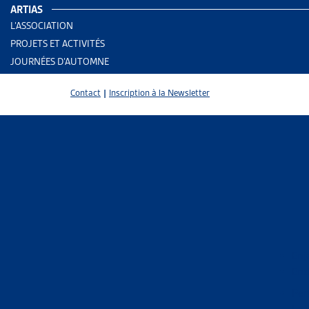
ARTIAS
L’ASSOCIATION
PROJETS ET ACTIVITÉS
JOURNÉES D’AUTOMNE
Contact
|
Inscription à la Newsletter
2 results
Enj
End
Trier
Per
Le 