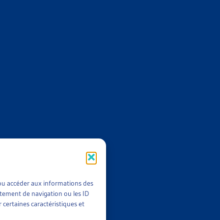
 AU MOINS UN ARRIÉRÉ DE PAIEMENT EN 2022
023
,
2022
t/ou accéder aux informations des
rtement de navigation ou les ID
 certaines caractéristiques et
E AYANT AU MOINS UN ARRIÉRÉ DE PAIEMENT
llet 2022