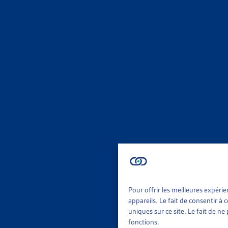
ENJEU
PLUS D’
OFS, com
Faits et
ENJEU
STOPPER
Dettes C
Faits et
ENJEU
Pour offrir les meilleures expéri
appareils. Le fait de consentir à
uniques sur ce site. Le fait de n
EN 2020
fonctions.
OFS, Reve