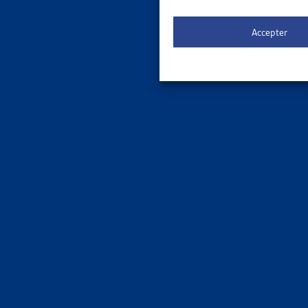
Faits et
Accepter
ENJEU
STATIST
Dettes Co
Faits et
ENJEU
REVENU
OFS, port
Faits et