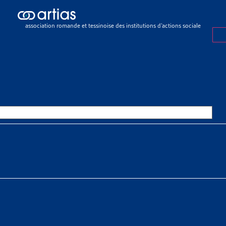
ch results
ch results
association romande et tessinoise des institutions d’actions sociale
eux sociaux
>
Endettement et surendettement
>
Faits et chiffres
ET CHIFFRES
OURCES THÉMATIQUES
HE