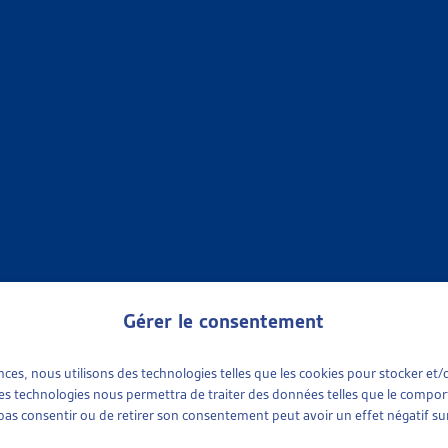
X SOCIAUX
»
ENDETTEMENT ET SURENDETTEMENT
»
FAITS ET CHIFFRES
UNE PERSONNE SUR HUIT VIVAIT DANS UN MÉNAGE AYANT
muniqué de presse, oct. 2024
 chiffres
X SOCIAUX
»
ENDETTEMENT ET SURENDETTEMENT
»
FAITS ET CHIFFRES
 À TEMPS LA SPIRALE DE L’ENDETTEMENT
onseils Suisse, communiqué de presse,
août 2023
; statistiques :
2
 chiffres
Gérer le consentement
X SOCIAUX
»
ENDETTEMENT ET SURENDETTEMENT
»
FAITS ET CHIFFRES
ences, nous utilisons des technologies telles que les cookies pour stocker e
 ces technologies nous permettra de traiter des données telles que le compo
e pas consentir ou de retirer son consentement peut avoir un effet négatif sur
, PRÈS D’UNE PERSONNE SUR SIX VIVAIT DANS UN MÉNAG
nus et conditions de vie 2020 (SILC), communiqué de presse, jui