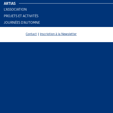
ARTIAS
L’ASSOCIATION
PROJETS ET ACTIVITÉS
JOURNÉES D’AUTOMNE
Contact
|
Inscription à la Newsletter
2 results
Enj
End
Trier
Per
Le 