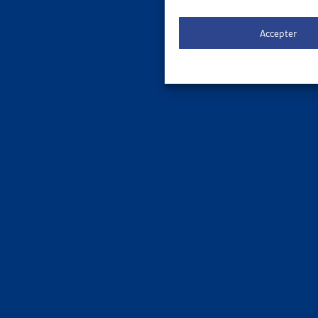
Faits et
Accepter
ENJEU
STATIST
Dettes Co
Faits et
ENJEU
REVENU
OFS, port
Faits et