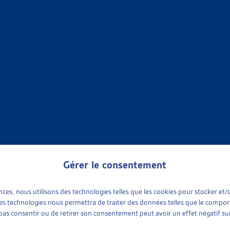
X SOCIAUX
»
ENDETTEMENT ET SURENDETTEMENT
»
FAITS ET CHIFFRES
UNE PERSONNE SUR HUIT VIVAIT DANS UN MÉNAGE AYANT
muniqué de presse, oct. 2024
 chiffres
X SOCIAUX
»
ENDETTEMENT ET SURENDETTEMENT
»
FAITS ET CHIFFRES
 À TEMPS LA SPIRALE DE L’ENDETTEMENT
onseils Suisse, communiqué de presse,
août 2023
; statistiques :
2
 chiffres
Gérer le consentement
X SOCIAUX
»
ENDETTEMENT ET SURENDETTEMENT
»
FAITS ET CHIFFRES
ences, nous utilisons des technologies telles que les cookies pour stocker e
 ces technologies nous permettra de traiter des données telles que le compo
e pas consentir ou de retirer son consentement peut avoir un effet négatif sur
, PRÈS D’UNE PERSONNE SUR SIX VIVAIT DANS UN MÉNAG
nus et conditions de vie 2020 (SILC), communiqué de presse, jui