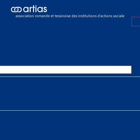
ch results
ch results
association romande et tessinoise des institutions d’actions sociale
eux sociaux
>
Endettement et surendettement
>
Faits et chiffres
ET CHIFFRES
OURCES THÉMATIQUES
HE