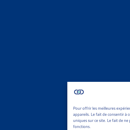
ENJEU
PLUS D’
OFS, com
Faits et
ENJEU
STOPPER
Dettes C
Faits et
ENJEU
Pour offrir les meilleures expéri
appareils. Le fait de consentir à
uniques sur ce site. Le fait de n
EN 2020
fonctions.
OFS, Reve