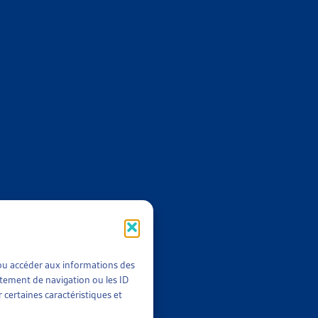
 AU MOINS UN ARRIÉRÉ DE PAIEMENT EN 2022
023
,
2022
t/ou accéder aux informations des
rtement de navigation ou les ID
 certaines caractéristiques et
E AYANT AU MOINS UN ARRIÉRÉ DE PAIEMENT
llet 2022