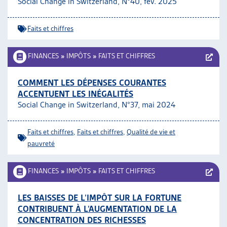
Social Change in Switzerland, N°40, fév. 2025
ARTIAS
L’ASSOCIATION
Faits et chiffres
PROJETS ET ACTIVITÉS
JOURNÉES D’AUTOMNE
FINANCES
»
IMPÔTS
»
FAITS ET CHIFFRES
COMMENT LES DÉPENSES COURANTES
ACCENTUENT LES INÉGALITÉS
Social Change in Switzerland, N°37, mai 2024
Faits et chiffres
,
Faits et chiffres
,
Qualité de vie et
pauvreté
FINANCES
»
IMPÔTS
»
FAITS ET CHIFFRES
LES BAISSES DE L’IMPÔT SUR LA FORTUNE
CONTRIBUENT À L’AUGMENTATION DE LA
CONCENTRATION DES RICHESSES