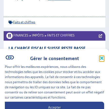
Faits et chiffres
FINANCES
»
IMPÔTS
»
FAITS ET CHIFFRES
LA CHARGE FISCALE SUISSE RESTE BASSE
Département fédéral des finances, déc 10
Gérer le consentement
Faits et chiffres
Pour offrir les meilleures expériences, nous utilisons des
technologies telles que les cookies pour stocker et/ou accéder aux
informations des appareils. Le fait de consentir à ces technologies
FINANCES
»
IMPÔTS
»
FAITS ET CHIFFRES
nous permettra de traiter des données telles que le comportement
de navigation ou les ID uniques sur ce site. Le fait de ne pas
EN SUISSE, LA CHARGE FISCALE RESTE FAIBLE
consentir ou de retirer son consentement peut avoir un effet négatif
sur certaines caractéristiques et fonctions.
Département fédéral des finances, nov 09
Accepter