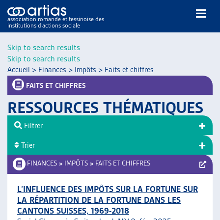
association romande et tessinoise des
institutions d’actions sociale
Rechercher
Skip to search results
Skip to search results
Accueil
>
Finances
>
Impôts
>
Faits et chiffres
FAITS ET CHIFFRES
RESSOURCES THÉMATIQUES
NOS PUBLICATIONS
Filtrer
ARTICLES
Trier
DOSSIERS DU MOIS
VEILLE
FINANCES
»
IMPÔTS
»
FAITS ET CHIFFRES
RESSOURCES
THÉMATIQUES
L’INFLUENCE DES IMPÔTS SUR LA FORTUNE SUR
LA RÉPARTITION DE LA FORTUNE DANS LES
GUIDE SOCIAL ROMAND
CANTONS SUISSES, 1969-2018
AUTRES