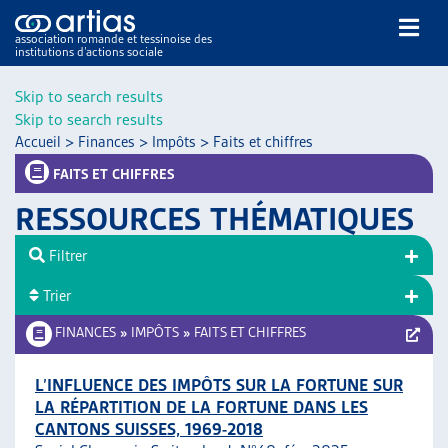
association romande et tessinoise des
institutions d’actions sociale
Rechercher
Skip to search results
Skip to search results
Accueil
>
Finances
>
Impôts
>
Faits et chiffres
FAITS ET CHIFFRES
RESSOURCES THÉMATIQUES
NOS PUBLICATIONS
Filtrer
ARTICLES
Trier
DOSSIERS DU MOIS
VEILLE
FINANCES
»
IMPÔTS
»
FAITS ET CHIFFRES
RESSOURCES
THÉMATIQUES
L’INFLUENCE DES IMPÔTS SUR LA FORTUNE SUR
LA RÉPARTITION DE LA FORTUNE DANS LES
GUIDE SOCIAL ROMAND
CANTONS SUISSES, 1969-2018
AUTRES