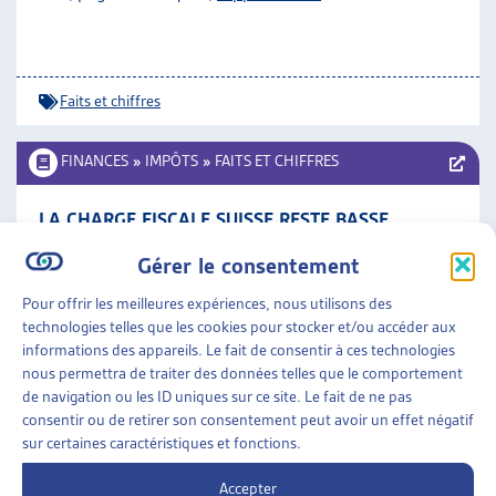
Faits et chiffres
FINANCES
»
IMPÔTS
»
FAITS ET CHIFFRES
LA CHARGE FISCALE SUISSE RESTE BASSE
Département fédéral des finances, déc 10
Gérer le consentement
Faits et chiffres
Pour offrir les meilleures expériences, nous utilisons des
technologies telles que les cookies pour stocker et/ou accéder aux
informations des appareils. Le fait de consentir à ces technologies
FINANCES
»
IMPÔTS
»
FAITS ET CHIFFRES
nous permettra de traiter des données telles que le comportement
de navigation ou les ID uniques sur ce site. Le fait de ne pas
EN SUISSE, LA CHARGE FISCALE RESTE FAIBLE
consentir ou de retirer son consentement peut avoir un effet négatif
sur certaines caractéristiques et fonctions.
Département fédéral des finances, nov 09
Accepter