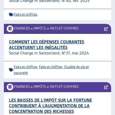
Social Change in Switzerland, N°40, fév. 2025
ARTIAS
L’ASSOCIATION
Faits et chiffres
PROJETS ET ACTIVITÉS
JOURNÉES D’AUTOMNE
FINANCES
»
IMPÔTS
»
FAITS ET CHIFFRES
COMMENT LES DÉPENSES COURANTES
ACCENTUENT LES INÉGALITÉS
Social Change in Switzerland, N°37, mai 2024
Faits et chiffres
,
Faits et chiffres
,
Qualité de vie et
pauvreté
FINANCES
»
IMPÔTS
»
FAITS ET CHIFFRES
LES BAISSES DE L’IMPÔT SUR LA FORTUNE
CONTRIBUENT À L’AUGMENTATION DE LA
CONCENTRATION DES RICHESSES