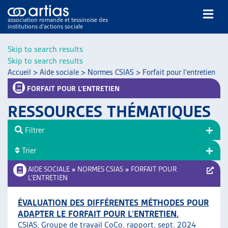
association romande et tessinoise des
institutions d’actions sociale
Rechercher
Skip to search results
Skip to search results
Accueil
>
Aide sociale
>
Normes CSIAS
>
Forfait pour l'entretien
FORFAIT POUR L’ENTRETIEN
RESSOURCES THÉMATIQUES
NOS PUBLICATIONS
Filtrer
ARTICLES
Trier
DOSSIERS DU MOIS
VEILLE
AIDE SOCIALE
»
NORMES CSIAS
»
FORFAIT POUR
L’ENTRETIEN
RESSOURCES
THÉMATIQUES
ÉVALUATION DES DIFFÉRENTES MÉTHODES POUR
GUIDE SOCIAL ROMAND
ADAPTER LE FORFAIT POUR L’ENTRETIEN.
AUTRES
CSIAS, Groupe de travail CoCo, rapport, sept. 2024