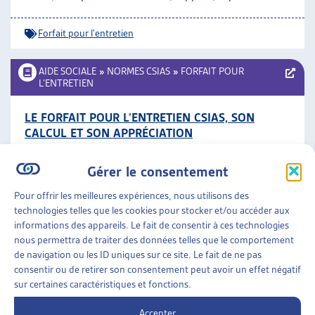
ARTIAS
L’ASSOCIATION
Forfait pour l'entretien
PROJETS ET ACTIVITÉS
JOURNÉES D’AUTOMNE
AIDE SOCIALE
»
NORMES CSIAS
»
FORFAIT POUR
L’ENTRETIEN
LE FORFAIT POUR L’ENTRETIEN CSIAS, SON
CALCUL ET SON APPRÉCIATION
CSIAS, rapport final Büro BASS, 2019
Gérer le consentement
Forfait pour l'entretien
Pour offrir les meilleures expériences, nous utilisons des
technologies telles que les cookies pour stocker et/ou accéder aux
AIDE SOCIALE
»
NORMES CSIAS
»
FORFAIT POUR
informations des appareils. Le fait de consentir à ces technologies
L’ENTRETIEN
nous permettra de traiter des données telles que le comportement
de navigation ou les ID uniques sur ce site. Le fait de ne pas
FORFAIT POUR L’ENTRETIEN
consentir ou de retirer son consentement peut avoir un effet négatif
sur certaines caractéristiques et fonctions.
CSIAS, page thématique
Accepter