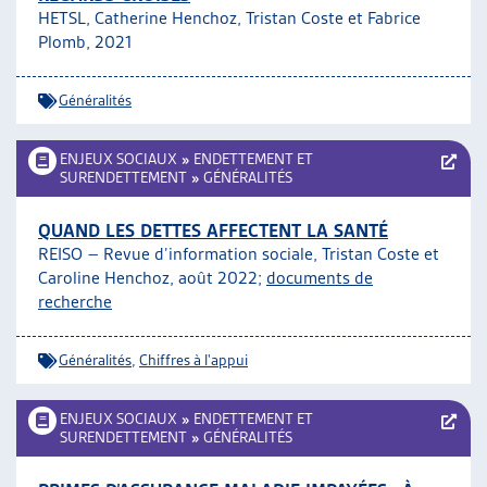
HETSL, Catherine Henchoz, Tristan Coste et Fabrice
ARTIAS
Plomb, 2021
L’ASSOCIATION
PROJETS ET ACTIVITÉS
Généralités
JOURNÉES D’AUTOMNE
ENJEUX SOCIAUX
»
ENDETTEMENT ET
SURENDETTEMENT
»
GÉNÉRALITÉS
QUAND LES DETTES AFFECTENT LA SANTÉ
REISO – Revue d’information sociale,
Tristan Coste et
Caroline Henchoz
, août 2022;
documents de
recherche
Généralités
,
Chiffres à l'appui
ENJEUX SOCIAUX
»
ENDETTEMENT ET
SURENDETTEMENT
»
GÉNÉRALITÉS