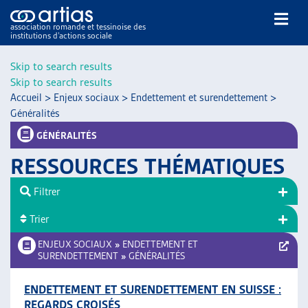
association romande et tessinoise des
institutions d’actions sociale
Rechercher
Skip to search results
Skip to search results
Accueil
>
Enjeux sociaux
>
Endettement et surendettement
>
Généralités
GÉNÉRALITÉS
RESSOURCES THÉMATIQUES
NOS PUBLICATIONS
ARTICLES
Filtrer
DOSSIERS DU MOIS
Trier
VEILLE
ENJEUX SOCIAUX
»
ENDETTEMENT ET
RESSOURCES
SURENDETTEMENT
»
GÉNÉRALITÉS
THÉMATIQUES
GUIDE SOCIAL ROMAND
ENDETTEMENT ET SURENDETTEMENT EN SUISSE :
AUTRES
REGARDS CROISÉS