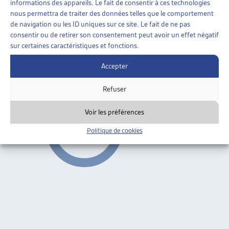
informations des appareils. Le fait de consentir à ces technologies
ENJEUX SOCIAUX
»
ENDETTEMENT ET
nous permettra de traiter des données telles que le comportement
SURENDETTEMENT
»
GÉNÉRALITÉS
de navigation ou les ID uniques sur ce site. Le fait de ne pas
consentir ou de retirer son consentement peut avoir un effet négatif
DÉSENDETTER POUR POUVOIR INSÉRER
sur certaines caractéristiques et fonctions.
Daniel Monnin, journée d’automne 2010
Accepter
Généralités
ARTIAS
Refuser
Voir les préférences
Politique de cookies