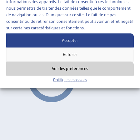
informations des appareils. Le fait de consentir à ces technologies
ENJEUX SOCIAUX
»
ENDETTEMENT ET
nous permettra de traiter des données telles que le comportement
SURENDETTEMENT
»
GÉNÉRALITÉS
de navigation ou les ID uniques sur ce site. Le fait de ne pas
consentir ou de retirer son consentement peut avoir un effet négatif
DÉSENDETTER POUR POUVOIR INSÉRER
sur certaines caractéristiques et fonctions.
Daniel Monnin, journée d’automne 2010
Accepter
Généralités
ARTIAS
Refuser
Voir les préférences
Politique de cookies