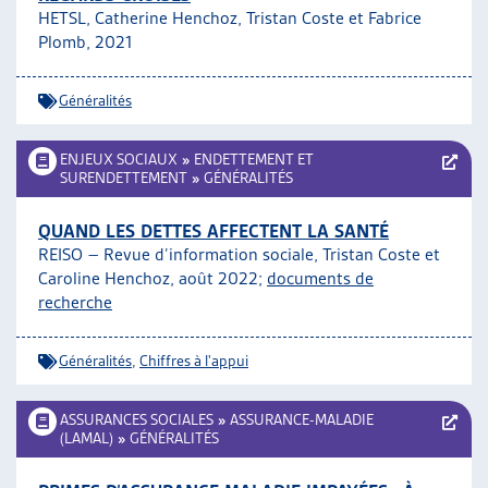
HETSL, Catherine Henchoz, Tristan Coste et Fabrice
ARTIAS
Plomb, 2021
L’ASSOCIATION
PROJETS ET ACTIVITÉS
Généralités
JOURNÉES D’AUTOMNE
ENJEUX SOCIAUX
»
ENDETTEMENT ET
SURENDETTEMENT
»
GÉNÉRALITÉS
QUAND LES DETTES AFFECTENT LA SANTÉ
REISO – Revue d’information sociale,
Tristan Coste et
Caroline Henchoz
, août 2022;
documents de
recherche
Généralités
,
Chiffres à l'appui
ASSURANCES SOCIALES
»
ASSURANCE-MALADIE
(LAMAL)
»
GÉNÉRALITÉS