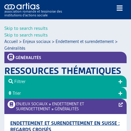
association romande et tessinoise des
institutions d’actions sociale
Rechercher
Skip to search results
Skip to search results
Accueil
>
Enjeux sociaux
>
Endettement et surendettement
>
Généralités
GÉNÉRALITÉS
RESSOURCES THÉMATIQUES
NOS PUBLICATIONS
ARTICLES
Filtrer
DOSSIERS DU MOIS
Trier
VEILLE
ENJEUX SOCIAUX
»
ENDETTEMENT ET
RESSOURCES
SURENDETTEMENT
»
GÉNÉRALITÉS
THÉMATIQUES
GUIDE SOCIAL ROMAND
ENDETTEMENT ET SURENDETTEMENT EN SUISSE :
AUTRES
REGARDS CROISÉS