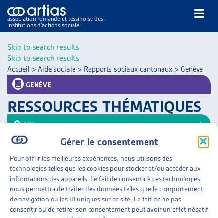
association romande et tessinoise des
institutions d’actions sociale
Rechercher
Skip to search results
Skip to search results
Accueil
>
Aide sociale
>
Rapports sociaux cantonaux
>
Genève
GENÈVE
RESSOURCES THÉMATIQUES
NOS PUBLICATIONS
Filtrer
ARTICLES
Gérer le consentement
Trier
DOSSIERS DU MOIS
Pour offrir les meilleures expériences, nous utilisons des
VEILLE
AIDE SOCIALE
»
RAPPORTS SOCIAUX CANTONAUX
technologies telles que les cookies pour stocker et/ou accéder aux
»
GENÈVE
RESSOURCES
informations des appareils. Le fait de consentir à ces technologies
THÉMATIQUES
nous permettra de traiter des données telles que le comportement
RAPPORT D’OBSERVATION SUR LA PAUVRETÉ
GUIDE SOCIAL ROMAND
de navigation ou les ID uniques sur ce site. Le fait de ne pas
Canton de Genève, sept. 2016
consentir ou de retirer son consentement peut avoir un effet négatif
AUTRES