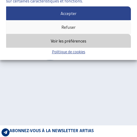
sur certaines caractéristiques et fonctions.
ARTIAS
Genève
L’ASSOCIATION
Accepter
PROJETS ET ACTIVITÉS
Refuser
JOURNÉES D’AUTOMNE
Voir les préférences
Politique de cookies
ABONNEZ-VOUS À LA NEWSLETTER ARTIAS