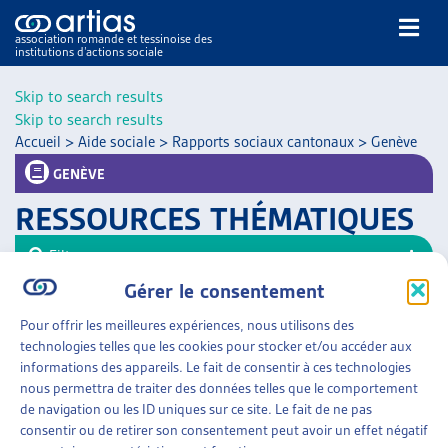
association romande et tessinoise des
institutions d’actions sociale
Rechercher
Skip to search results
Skip to search results
Accueil
>
Aide sociale
>
Rapports sociaux cantonaux
>
Genève
GENÈVE
RESSOURCES THÉMATIQUES
NOS PUBLICATIONS
Filtrer
ARTICLES
Gérer le consentement
Trier
DOSSIERS DU MOIS
Pour offrir les meilleures expériences, nous utilisons des
VEILLE
AIDE SOCIALE
»
RAPPORTS SOCIAUX CANTONAUX
technologies telles que les cookies pour stocker et/ou accéder aux
»
GENÈVE
RESSOURCES
informations des appareils. Le fait de consentir à ces technologies
THÉMATIQUES
nous permettra de traiter des données telles que le comportement
RAPPORT D’OBSERVATION SUR LA PAUVRETÉ
GUIDE SOCIAL ROMAND
de navigation ou les ID uniques sur ce site. Le fait de ne pas
Canton de Genève, sept. 2016
consentir ou de retirer son consentement peut avoir un effet négatif
AUTRES