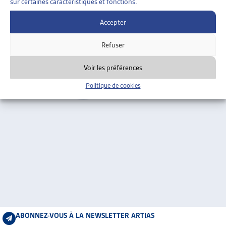
sur certaines caractéristiques et fonctions.
ARTIAS
Genève
L’ASSOCIATION
Accepter
PROJETS ET ACTIVITÉS
Refuser
JOURNÉES D’AUTOMNE
Voir les préférences
Politique de cookies
ABONNEZ-VOUS À LA NEWSLETTER ARTIAS