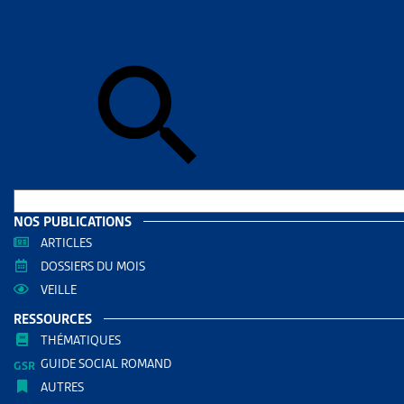
Skip to sear
Skip to sear
Accueil
>
Aid
GENÈV
RESS
Filtrer
RECHERC
NOS PUBLICATIONS
ARTICLES
DOSSIERS DU MOIS
VEILLE
RESSOURCES
THÉMATIQUES
GUIDE SOCIAL ROMAND
AUTRES
THÈMES