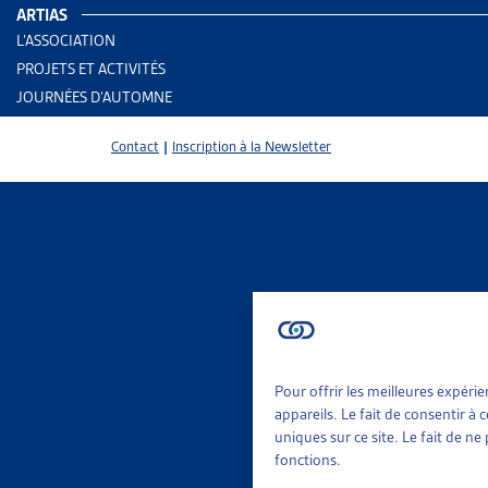
ARTIAS
L’ASSOCIATION
PROJETS ET ACTIVITÉS
JOURNÉES D’AUTOMNE
Contact
|
Inscription à la Newsletter
Pour offrir les meilleures expéri
2 results
Aid
appareils. Le fait de consentir à
Rap
uniques sur ce site. Le fait de n
fonctions.
Trier
Per
Le 