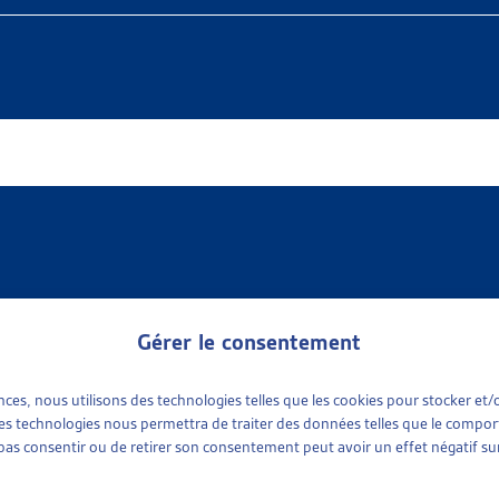
Gérer le consentement
ences, nous utilisons des technologies telles que les cookies pour stocker e
 available
e sociale
(1)
 ces technologies nous permettra de traiter des données telles que le compo
ports sociaux cantonaux
(1)
e pas consentir ou de retirer son consentement peut avoir un effet négatif sur
tinence
plus récent