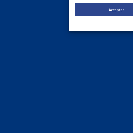
Le 
ORDRE DE
Accepter
3 results