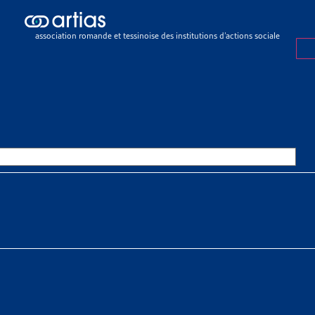
ch results
ch results
association romande et tessinoise des institutions d’actions sociale
e sociale
>
Rapports sociaux cantonaux
>
Genève
E
OURCES THÉMATIQUES
HE