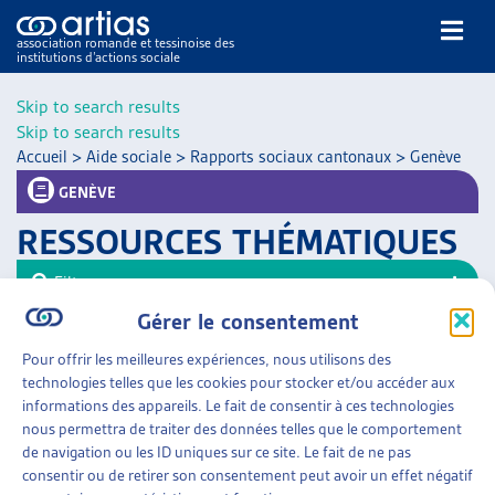
association romande et tessinoise des
institutions d’actions sociale
Rechercher
Skip to search results
Skip to search results
Accueil
>
Aide sociale
>
Rapports sociaux cantonaux
>
Genève
GENÈVE
RESSOURCES THÉMATIQUES
NOS PUBLICATIONS
Filtrer
ARTICLES
Gérer le consentement
Trier
DOSSIERS DU MOIS
Pour offrir les meilleures expériences, nous utilisons des
VEILLE
AIDE SOCIALE
»
RAPPORTS SOCIAUX CANTONAUX
technologies telles que les cookies pour stocker et/ou accéder aux
»
GENÈVE
RESSOURCES
informations des appareils. Le fait de consentir à ces technologies
THÉMATIQUES
nous permettra de traiter des données telles que le comportement
RAPPORT D’OBSERVATION SUR LA PAUVRETÉ
GUIDE SOCIAL ROMAND
de navigation ou les ID uniques sur ce site. Le fait de ne pas
Canton de Genève, sept. 2016
consentir ou de retirer son consentement peut avoir un effet négatif
AUTRES