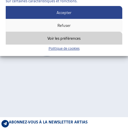
sur certaines caractéristiques et fonctions.
ARTIAS
Genève
L’ASSOCIATION
Accepter
PROJETS ET ACTIVITÉS
Refuser
JOURNÉES D’AUTOMNE
Voir les préférences
Politique de cookies
ABONNEZ-VOUS À LA NEWSLETTER ARTIAS