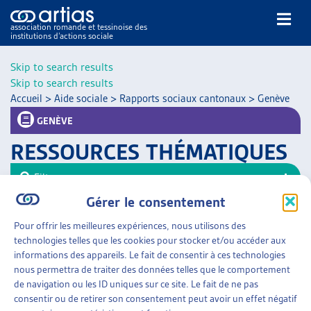
association romande et tessinoise des
institutions d’actions sociale
Rechercher
Skip to search results
Skip to search results
Accueil
>
Aide sociale
>
Rapports sociaux cantonaux
>
Genève
GENÈVE
RESSOURCES THÉMATIQUES
NOS PUBLICATIONS
Filtrer
ARTICLES
Gérer le consentement
Trier
DOSSIERS DU MOIS
Pour offrir les meilleures expériences, nous utilisons des
VEILLE
AIDE SOCIALE
»
RAPPORTS SOCIAUX CANTONAUX
technologies telles que les cookies pour stocker et/ou accéder aux
»
GENÈVE
RESSOURCES
informations des appareils. Le fait de consentir à ces technologies
THÉMATIQUES
nous permettra de traiter des données telles que le comportement
RAPPORT D’OBSERVATION SUR LA PAUVRETÉ
GUIDE SOCIAL ROMAND
de navigation ou les ID uniques sur ce site. Le fait de ne pas
Canton de Genève, sept. 2016
consentir ou de retirer son consentement peut avoir un effet négatif
AUTRES