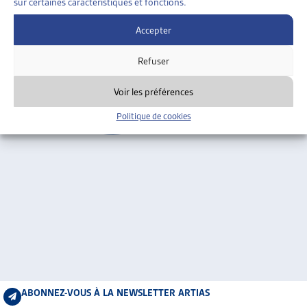
sur certaines caractéristiques et fonctions.
ARTIAS
Genève
L’ASSOCIATION
Accepter
PROJETS ET ACTIVITÉS
Refuser
JOURNÉES D’AUTOMNE
Voir les préférences
Politique de cookies
ABONNEZ-VOUS À LA NEWSLETTER ARTIAS