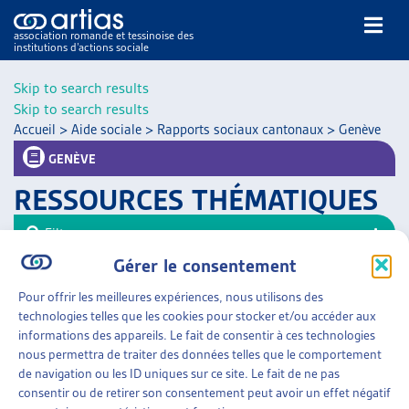
association romande et tessinoise des
institutions d’actions sociale
Rechercher
Skip to search results
Skip to search results
Accueil
>
Aide sociale
>
Rapports sociaux cantonaux
>
Genève
GENÈVE
RESSOURCES THÉMATIQUES
NOS PUBLICATIONS
Filtrer
ARTICLES
Gérer le consentement
Trier
DOSSIERS DU MOIS
Pour offrir les meilleures expériences, nous utilisons des
VEILLE
AIDE SOCIALE
»
RAPPORTS SOCIAUX CANTONAUX
technologies telles que les cookies pour stocker et/ou accéder aux
»
GENÈVE
RESSOURCES
informations des appareils. Le fait de consentir à ces technologies
THÉMATIQUES
nous permettra de traiter des données telles que le comportement
RAPPORT D’OBSERVATION SUR LA PAUVRETÉ
GUIDE SOCIAL ROMAND
de navigation ou les ID uniques sur ce site. Le fait de ne pas
Canton de Genève, sept. 2016
consentir ou de retirer son consentement peut avoir un effet négatif
AUTRES