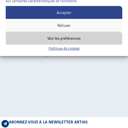
sur certaines caractéristiques et fonctions.
ARTIAS
Genève
L’ASSOCIATION
Accepter
PROJETS ET ACTIVITÉS
Refuser
JOURNÉES D’AUTOMNE
Voir les préférences
Politique de cookies
ABONNEZ-VOUS À LA NEWSLETTER ARTIAS