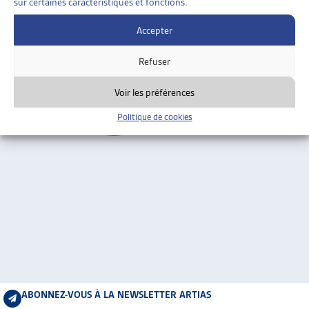
sur certaines caractéristiques et fonctions.
ARTIAS
Genève
L’ASSOCIATION
Accepter
PROJETS ET ACTIVITÉS
Refuser
JOURNÉES D’AUTOMNE
Voir les préférences
Politique de cookies
ABONNEZ-VOUS À LA NEWSLETTER ARTIAS