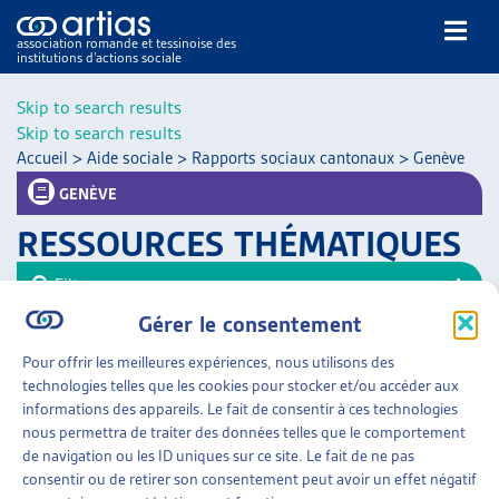
association romande et tessinoise des
institutions d’actions sociale
Rechercher
Skip to search results
Skip to search results
Accueil
>
Aide sociale
>
Rapports sociaux cantonaux
>
Genève
GENÈVE
RESSOURCES THÉMATIQUES
NOS PUBLICATIONS
Filtrer
ARTICLES
Gérer le consentement
Trier
DOSSIERS DU MOIS
Pour offrir les meilleures expériences, nous utilisons des
VEILLE
AIDE SOCIALE
»
RAPPORTS SOCIAUX CANTONAUX
technologies telles que les cookies pour stocker et/ou accéder aux
»
GENÈVE
RESSOURCES
informations des appareils. Le fait de consentir à ces technologies
THÉMATIQUES
nous permettra de traiter des données telles que le comportement
RAPPORT D’OBSERVATION SUR LA PAUVRETÉ
GUIDE SOCIAL ROMAND
de navigation ou les ID uniques sur ce site. Le fait de ne pas
Canton de Genève, sept. 2016
consentir ou de retirer son consentement peut avoir un effet négatif
AUTRES