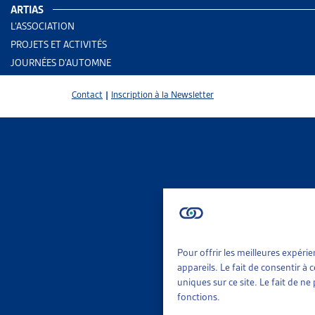
ARTIAS
L’ASSOCIATION
PROJETS ET ACTIVITÉS
JOURNÉES D’AUTOMNE
Contact
|
Inscription à la Newsletter
Pour offrir les meilleures expéri
2 results
Aid
appareils. Le fait de consentir à
Rap
uniques sur ce site. Le fait de n
fonctions.
Trier
Per
Le 