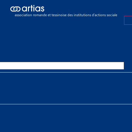
ch results
ch results
association romande et tessinoise des institutions d’actions sociale
e sociale
>
Rapports sociaux cantonaux
>
Genève
E
OURCES THÉMATIQUES
HE