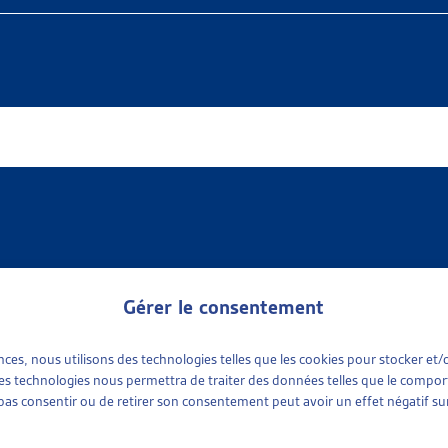
Gérer le consentement
ences, nous utilisons des technologies telles que les cookies pour stocker e
 available
e sociale
(1)
 ces technologies nous permettra de traiter des données telles que le compo
ports sociaux cantonaux
(1)
e pas consentir ou de retirer son consentement peut avoir un effet négatif sur
tinence
plus récent