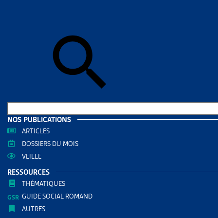
Skip to sear
Skip to sear
Accueil
>
Aid
GENÈV
RESS
Filtrer
RECHERC
NOS PUBLICATIONS
ARTICLES
DOSSIERS DU MOIS
VEILLE
RESSOURCES
THÉMATIQUES
GUIDE SOCIAL ROMAND
AUTRES
THÈMES