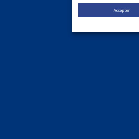
Le 
ORDRE DE
Accepter
3 results