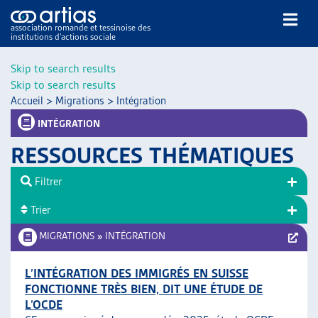
association romande et tessinoise des
institutions d’actions sociale
Rechercher
Skip to search results
Skip to search results
Accueil
>
Migrations
>
Intégration
INTÉGRATION
RESSOURCES THÉMATIQUES
NOS PUBLICATIONS
Filtrer
ARTICLES
Trier
DOSSIERS DU MOIS
VEILLE
MIGRATIONS
»
INTÉGRATION
RESSOURCES
THÉMATIQUES
L’INTÉGRATION DES IMMIGRÉS EN SUISSE
FONCTIONNE TRÈS BIEN, DIT UNE ÉTUDE DE
GUIDE SOCIAL ROMAND
L’OCDE
AUTRES