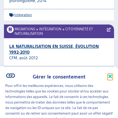
plurilinguisme, 2014
Intégration
MIGRATIONS
»
INTÉGRATION
»
CITOYENNETÉ ET
NATURALISATION
LA NATURALISATION EN SUISSE, ÉVOLUTION
1992-2010
CFM, août 2012
Citoyenneté et naturalisation
Gérer le consentement
Pour offrir les meilleures expériences, nous utilisons des
MIGRATIONS
»
INTÉGRATION
technologies telles que les cookies pour stocker et/ou accéder aux
informations des appareils. Le fait de consentir à ces technologies
DÉQUALIFIÉS! LE POTENTIEL INEXPLOITÉ DES
nous permettra de traiter des données telles que le comportement
MIGRANTES ET DES MIGRANTS EN SUISSE
de navigation ou les ID uniques sur ce site. Le fait de ne pas
Croix-Rouge Suisse, août 2012
consentir ou de retirer son consentement peut avoir un effet négatif