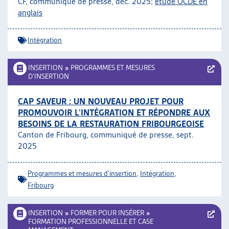
CF, communiqué de presse, déc. 2025;
étude OCDE en
ARTIAS
anglais
L’ASSOCIATION
PROJETS ET ACTIVITÉS
Intégration
JOURNÉES D’AUTOMNE
INSERTION
»
PROGRAMMES ET MESURES
D’INSERTION
CAP SAVEUR : UN NOUVEAU PROJET POUR
PROMOUVOIR L’INTÉGRATION ET RÉPONDRE AUX
BESOINS DE LA RESTAURATION FRIBOURGEOISE
Canton de Fribourg, communiqué de presse, sept.
2025
Programmes et mesures d'insertion
,
Intégration
,
Fribourg
INSERTION
»
FORMER POUR INSÉRER
»
FORMATION PROFESSIONNELLE ET CASE