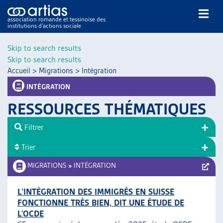
association romande et tessinoise des
institutions d’actions sociale
Rechercher
Skip to search results
Skip to search results
Accueil
>
Migrations
>
Intégration
INTÉGRATION
RESSOURCES THÉMATIQUES
NOS PUBLICATIONS
Filtrer
ARTICLES
Trier
DOSSIERS DU MOIS
VEILLE
MIGRATIONS
»
INTÉGRATION
RESSOURCES
THÉMATIQUES
L’INTÉGRATION DES IMMIGRÉS EN SUISSE
FONCTIONNE TRÈS BIEN, DIT UNE ÉTUDE DE
GUIDE SOCIAL ROMAND
L’OCDE
AUTRES