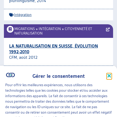
plurilinguisme, 2014
Intégration
MIGRATIONS
»
INTÉGRATION
»
CITOYENNETÉ ET
NATURALISATION
LA NATURALISATION EN SUISSE, ÉVOLUTION
1992-2010
CFM, août 2012
Citoyenneté et naturalisation
Gérer le consentement
Pour offrir les meilleures expériences, nous utilisons des
MIGRATIONS
»
INTÉGRATION
technologies telles que les cookies pour stocker et/ou accéder aux
informations des appareils. Le fait de consentir à ces technologies
DÉQUALIFIÉS! LE POTENTIEL INEXPLOITÉ DES
nous permettra de traiter des données telles que le comportement
MIGRANTES ET DES MIGRANTS EN SUISSE
de navigation ou les ID uniques sur ce site. Le fait de ne pas
Croix-Rouge Suisse, août 2012
consentir ou de retirer son consentement peut avoir un effet négatif