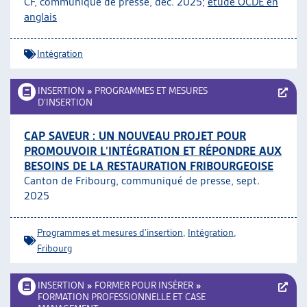
CF, communiqué de presse, déc. 2025;
étude OCDE en
ARTIAS
anglais
L’ASSOCIATION
PROJETS ET ACTIVITÉS
Intégration
JOURNÉES D’AUTOMNE
INSERTION
»
PROGRAMMES ET MESURES
D’INSERTION
CAP SAVEUR : UN NOUVEAU PROJET POUR
PROMOUVOIR L’INTÉGRATION ET RÉPONDRE AUX
BESOINS DE LA RESTAURATION FRIBOURGEOISE
Canton de Fribourg, communiqué de presse, sept.
2025
Programmes et mesures d'insertion
,
Intégration
,
Fribourg
INSERTION
»
FORMER POUR INSÉRER
»
FORMATION PROFESSIONNELLE ET CASE