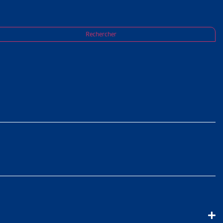
Rechercher