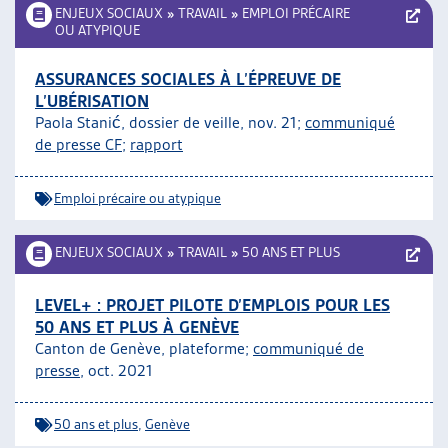
ENJEUX SOCIAUX
»
TRAVAIL
»
EMPLOI PRÉCAIRE
OU ATYPIQUE
ASSURANCES SOCIALES À L’ÉPREUVE DE
L’UBÉRISATION
Paola Stanić, dossier de veille, nov. 21;
communiqué
de presse CF
;
rapport
Emploi précaire ou atypique
ENJEUX SOCIAUX
»
TRAVAIL
»
50 ANS ET PLUS
LEVEL+ : PROJET PILOTE D’EMPLOIS POUR LES
50 ANS ET PLUS À GENÈVE
Canton de Genève, plateforme;
communiqué de
presse
, oct. 2021
50 ans et plus
,
Genève