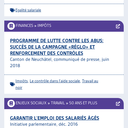
Egalité salariale
FINANCES
»
IMPÔTS
PROGRAMME DE LUTTE CONTRE LES ABUS:
SUCCÈS DE LA CAMPAGNE «RÉGLO» ET
RENFORCEMENT DES CONTRÔLES
Canton de Neuchâtel, communiqué de presse, juin
2018
Impôts
,
Le contrôle dans l'aide sociale
,
Travail au
noir
ENJEUX SOCIAUX
»
TRAVAIL
»
50 ANS ET PLUS
GARANTIR L’EMPLOI DES SALARIÉS ÂGÉS
Initiative parlementaire, déc. 2016