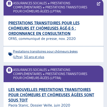
ASSURANCES SOCIALES
»
PRESTATIONS
COMPLÉMENTAIRES
»
PRESTATIONS TRANSITOIRES
POUR CHÔMEURS ÂGÉES (LPTRA)
PRESTATIONS TRANSITOIRES POUR LES
CHÔMEURS ET CHÔMEUSES ÂGÉ-E-S :
ORDONNANCE EN CONSULTATION
OFAS, communiqué de presse, nov. 2020
Prestations transitoires pour chômeurs âgées
(LPtra)
,
50 ans et plus
ASSURANCES SOCIALES
»
PRESTATIONS
COMPLÉMENTAIRES
»
PRESTATIONS TRANSITOIRES
POUR CHÔMEURS ÂGÉES (LPTRA)
LES NOUVELLES PRESTATIONS TRANSITOIRES
POUR CHÔMEURS ET CHÔMEUSES ÂGÉES SONT
SOUS TOIT
Paola Stanic, Dossier Veille, juin 2020