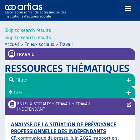
association romande et tessinoise des
institutions d’actions sociale
Rechercher
Skip to search results
Skip to search results
Accueil
>
Enjeux sociaux
>
Travail
TRAVAIL
RESSOURCES THÉMATIQUES
NOS PUBLICATIONS
Filtrer
ARTICLES
Trier
DOSSIERS DU MOIS
VEILLE
ENJEUX SOCIAUX
»
TRAVAIL
»
TRAVAIL
INDÉPENDANT
RESSOURCES
THÉMATIQUES
ANALYSE DE LA SITUATION DE PRÉVOYANCE
GUIDE SOCIAL ROMAND
PROFESSIONNELLE DES INDÉPENDANTS
AUTRES
CF, communiqué de presse, juin 2022;
rapport en