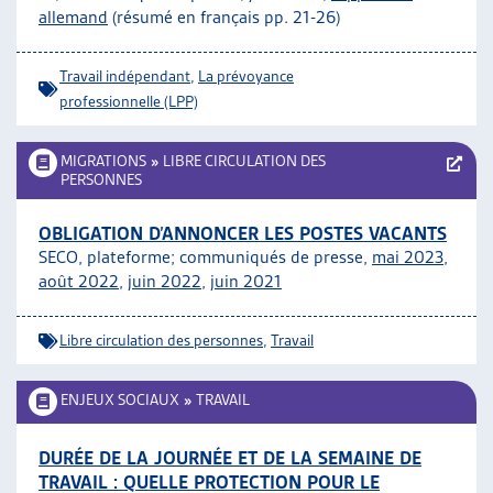
allemand
(résumé en français pp. 21-26)
ARTIAS
L’ASSOCIATION
PROJETS ET ACTIVITÉS
Travail indépendant
,
La prévoyance
professionnelle (LPP)
JOURNÉES D’AUTOMNE
MIGRATIONS
»
LIBRE CIRCULATION DES
PERSONNES
OBLIGATION D’ANNONCER LES POSTES VACANTS
SECO, plateforme; communiqués de presse,
mai 2023
,
août 2022
,
juin 2022
,
juin 2021
Libre circulation des personnes
,
Travail
ENJEUX SOCIAUX
»
TRAVAIL
DURÉE DE LA JOURNÉE ET DE LA SEMAINE DE
TRAVAIL : QUELLE PROTECTION POUR LE