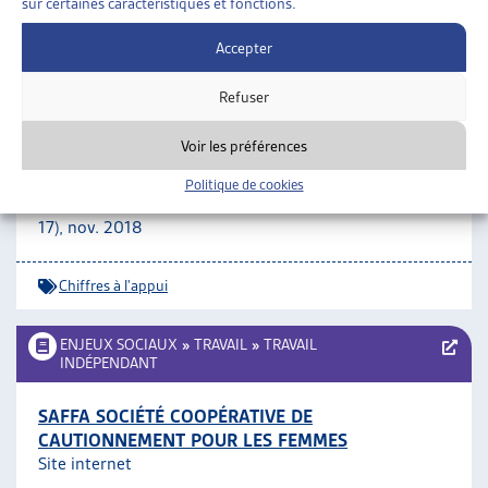
sur certaines caractéristiques et fonctions.
Chiffres à l'appui
Accepter
ENJEUX SOCIAUX
»
TRAVAIL
»
CHIFFRES À L’APPUI
Refuser
ÉTUDE D’ENSEMBLE SUR LA SITUATION DES
Voir les préférences
JEUNES ET DES JEUNES ADULTES SUR LE
MARCHÉ DU TRAVAIL
Politique de cookies
SECO, étude en allemand (résumé en français pp. 13 à
17), nov. 2018
Chiffres à l'appui
ENJEUX SOCIAUX
»
TRAVAIL
»
TRAVAIL
INDÉPENDANT
SAFFA SOCIÉTÉ COOPÉRATIVE DE
CAUTIONNEMENT POUR LES FEMMES
Site internet