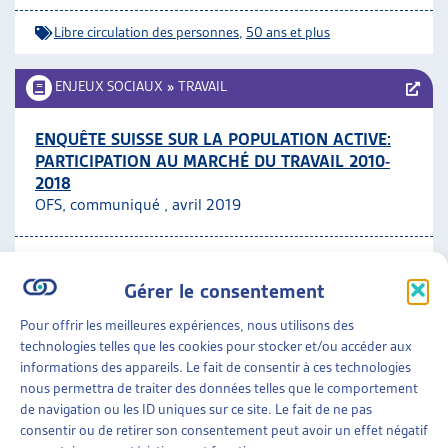
Libre circulation des personnes
,
50 ans et plus
ENJEUX SOCIAUX
»
TRAVAIL
ENQUÊTE SUISSE SUR LA POPULATION ACTIVE:
PARTICIPATION AU MARCHÉ DU TRAVAIL 2010-
2018
OFS, communiqué , avril 2019
Travail
Gérer le consentement
ENJEUX SOCIAUX
»
TRAVAIL
»
CHIFFRES À L’APPUI
Pour offrir les meilleures expériences, nous utilisons des
technologies telles que les cookies pour stocker et/ou accéder aux
LA POPULATION SUISSE PARTICIPE ENCORE
informations des appareils. Le fait de consentir à ces technologies
DAVANTAGE AU MARCHÉ DU TRAVAIL
nous permettra de traiter des données telles que le comportement
OFS, communiqué de presse, avril 2019
de navigation ou les ID uniques sur ce site. Le fait de ne pas
consentir ou de retirer son consentement peut avoir un effet négatif