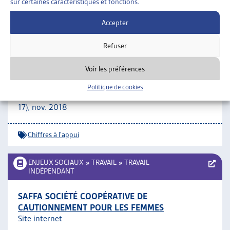
sur certaines caractéristiques et fonctions.
Chiffres à l'appui
Accepter
ENJEUX SOCIAUX
»
TRAVAIL
»
CHIFFRES À L’APPUI
Refuser
ÉTUDE D’ENSEMBLE SUR LA SITUATION DES
Voir les préférences
JEUNES ET DES JEUNES ADULTES SUR LE
MARCHÉ DU TRAVAIL
Politique de cookies
SECO, étude en allemand (résumé en français pp. 13 à
17), nov. 2018
Chiffres à l'appui
ENJEUX SOCIAUX
»
TRAVAIL
»
TRAVAIL
INDÉPENDANT
SAFFA SOCIÉTÉ COOPÉRATIVE DE
CAUTIONNEMENT POUR LES FEMMES
Site internet