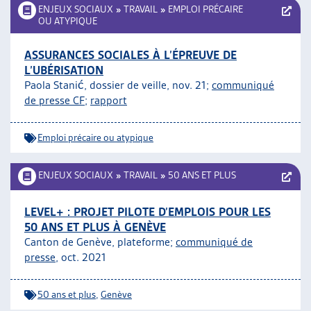
ENJEUX SOCIAUX
»
TRAVAIL
»
EMPLOI PRÉCAIRE
OU ATYPIQUE
ASSURANCES SOCIALES À L’ÉPREUVE DE
L’UBÉRISATION
Paola Stanić, dossier de veille, nov. 21;
communiqué
de presse CF
;
rapport
Emploi précaire ou atypique
ENJEUX SOCIAUX
»
TRAVAIL
»
50 ANS ET PLUS
LEVEL+ : PROJET PILOTE D’EMPLOIS POUR LES
50 ANS ET PLUS À GENÈVE
Canton de Genève, plateforme;
communiqué de
presse
, oct. 2021
50 ans et plus
,
Genève