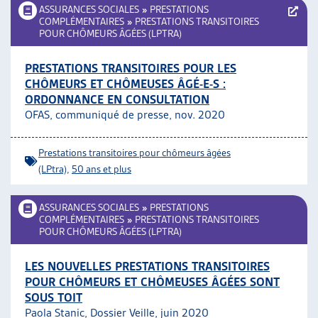
ASSURANCES SOCIALES
»
PRESTATIONS
COMPLÉMENTAIRES
»
PRESTATIONS TRANSITOIRES
POUR CHÔMEURS ÂGÉES (LPTRA)
PRESTATIONS TRANSITOIRES POUR LES
CHÔMEURS ET CHÔMEUSES ÂGÉ-E-S :
ORDONNANCE EN CONSULTATION
OFAS, communiqué de presse, nov. 2020
Prestations transitoires pour chômeurs âgées
(LPtra)
,
50 ans et plus
ASSURANCES SOCIALES
»
PRESTATIONS
COMPLÉMENTAIRES
»
PRESTATIONS TRANSITOIRES
POUR CHÔMEURS ÂGÉES (LPTRA)
LES NOUVELLES PRESTATIONS TRANSITOIRES
POUR CHÔMEURS ET CHÔMEUSES ÂGÉES SONT
SOUS TOIT
Paola Stanic, Dossier Veille, juin 2020