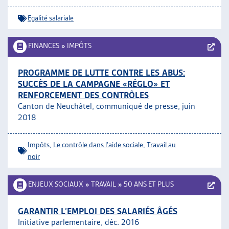
Egalité salariale
FINANCES
»
IMPÔTS
PROGRAMME DE LUTTE CONTRE LES ABUS:
SUCCÈS DE LA CAMPAGNE «RÉGLO» ET
RENFORCEMENT DES CONTRÔLES
Canton de Neuchâtel, communiqué de presse, juin
2018
Impôts
,
Le contrôle dans l'aide sociale
,
Travail au
noir
ENJEUX SOCIAUX
»
TRAVAIL
»
50 ANS ET PLUS
GARANTIR L’EMPLOI DES SALARIÉS ÂGÉS
Initiative parlementaire, déc. 2016