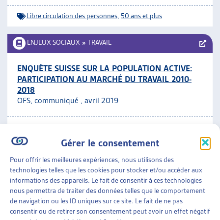
Libre circulation des personnes
,
50 ans et plus
ENJEUX SOCIAUX
»
TRAVAIL
ENQUÊTE SUISSE SUR LA POPULATION ACTIVE:
PARTICIPATION AU MARCHÉ DU TRAVAIL 2010-
2018
OFS, communiqué , avril 2019
Travail
Gérer le consentement
ENJEUX SOCIAUX
»
TRAVAIL
»
CHIFFRES À L’APPUI
Pour offrir les meilleures expériences, nous utilisons des
technologies telles que les cookies pour stocker et/ou accéder aux
LA POPULATION SUISSE PARTICIPE ENCORE
informations des appareils. Le fait de consentir à ces technologies
DAVANTAGE AU MARCHÉ DU TRAVAIL
nous permettra de traiter des données telles que le comportement
OFS, communiqué de presse, avril 2019
de navigation ou les ID uniques sur ce site. Le fait de ne pas
consentir ou de retirer son consentement peut avoir un effet négatif