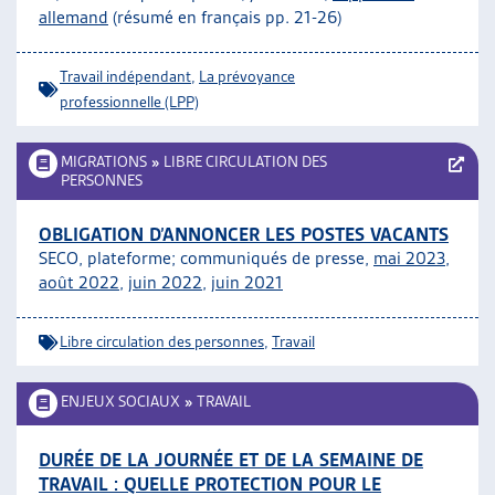
allemand
(résumé en français pp. 21-26)
ARTIAS
L’ASSOCIATION
PROJETS ET ACTIVITÉS
Travail indépendant
,
La prévoyance
professionnelle (LPP)
JOURNÉES D’AUTOMNE
MIGRATIONS
»
LIBRE CIRCULATION DES
PERSONNES
OBLIGATION D’ANNONCER LES POSTES VACANTS
SECO, plateforme; communiqués de presse,
mai 2023
,
août 2022
,
juin 2022
,
juin 2021
Libre circulation des personnes
,
Travail
ENJEUX SOCIAUX
»
TRAVAIL
DURÉE DE LA JOURNÉE ET DE LA SEMAINE DE
TRAVAIL : QUELLE PROTECTION POUR LE