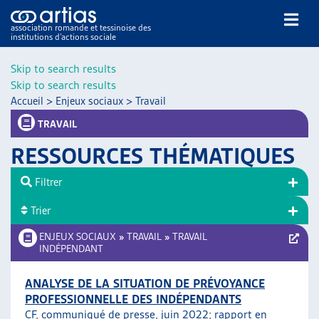
association romande et tessinoise des
institutions d’actions sociale
Rechercher
Skip to search results
Skip to search results
Accueil
>
Enjeux sociaux
>
Travail
TRAVAIL
RESSOURCES THÉMATIQUES
NOS PUBLICATIONS
Filtrer
ARTICLES
Trier
DOSSIERS DU MOIS
VEILLE
ENJEUX SOCIAUX
»
TRAVAIL
»
TRAVAIL
INDÉPENDANT
RESSOURCES
THÉMATIQUES
ANALYSE DE LA SITUATION DE PRÉVOYANCE
GUIDE SOCIAL ROMAND
PROFESSIONNELLE DES INDÉPENDANTS
AUTRES
CF, communiqué de presse, juin 2022;
rapport en