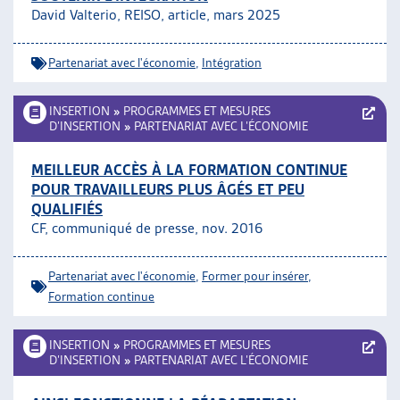
David Valterio, REISO, article
, mars 2025
ARTIAS
L’ASSOCIATION
PROJETS ET ACTIVITÉS
Partenariat avec l'économie
,
Intégration
JOURNÉES D’AUTOMNE
INSERTION
»
PROGRAMMES ET MESURES
D’INSERTION
»
PARTENARIAT AVEC L’ÉCONOMIE
MEILLEUR ACCÈS À LA FORMATION CONTINUE
POUR TRAVAILLEURS PLUS ÂGÉS ET PEU
QUALIFIÉS
CF, communiqué de presse, nov. 2016
Partenariat avec l'économie
,
Former pour insérer
,
Formation continue
INSERTION
»
PROGRAMMES ET MESURES
D’INSERTION
»
PARTENARIAT AVEC L’ÉCONOMIE