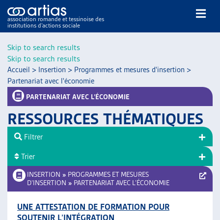
association romande et tessinoise des
institutions d’actions sociale
Rechercher
Skip to search results
Skip to search results
Accueil
>
Insertion
>
Programmes et mesures d'insertion
>
Partenariat avec l'économie
PARTENARIAT AVEC L’ÉCONOMIE
RESSOURCES THÉMATIQUES
NOS PUBLICATIONS
ARTICLES
Filtrer
DOSSIERS DU MOIS
Trier
VEILLE
INSERTION
»
PROGRAMMES ET MESURES
RESSOURCES
D’INSERTION
»
PARTENARIAT AVEC L’ÉCONOMIE
THÉMATIQUES
GUIDE SOCIAL ROMAND
UNE ATTESTATION DE FORMATION POUR
AUTRES
SOUTENIR L’INTÉGRATION