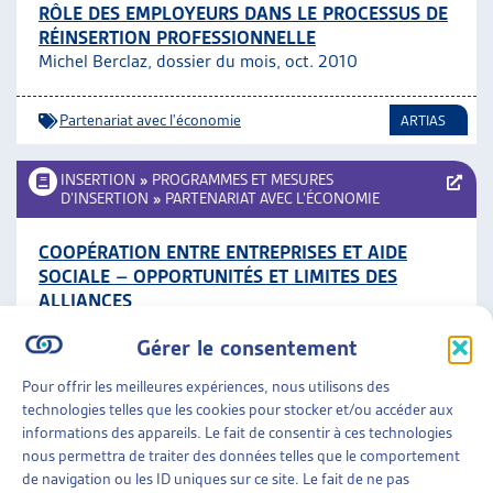
RÔLE DES EMPLOYEURS DANS LE PROCESSUS DE
RÉINSERTION PROFESSIONNELLE
Michel Berclaz, dossier du mois, oct. 2010
Partenariat avec l'économie
ARTIAS
INSERTION
»
PROGRAMMES ET MESURES
D’INSERTION
»
PARTENARIAT AVEC L’ÉCONOMIE
COOPÉRATION ENTRE ENTREPRISES ET AIDE
SOCIALE – OPPORTUNITÉS ET LIMITES DES
ALLIANCES
Initiative des villes, mai 2008
Gérer le consentement
Partenariat avec l'économie
Pour offrir les meilleures expériences, nous utilisons des
technologies telles que les cookies pour stocker et/ou accéder aux
informations des appareils. Le fait de consentir à ces technologies
INSERTION
»
PROGRAMMES ET MESURES
nous permettra de traiter des données telles que le comportement
D’INSERTION
»
PARTENARIAT AVEC L’ÉCONOMIE
de navigation ou les ID uniques sur ce site. Le fait de ne pas