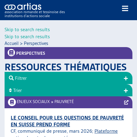
association romande et tessinoise des
institutions d’actions sociale
Rechercher
Skip to search results
Skip to search results
Accueil
>
Perspectives
PERSPECTIVES
RESSOURCES THÉMATIQUES
NOS PUBLICATIONS
Filtrer
ARTICLES
Trier
DOSSIERS DU MOIS
VEILLE
ENJEUX SOCIAUX
»
PAUVRETÉ
RESSOURCES
THÉMATIQUES
LE CONSEIL POUR LES QUESTIONS DE PAUVRETÉ
EN SUISSE PREND FORME
GUIDE SOCIAL ROMAND
CF, communiqué de presse, mars 2026;
Plateforme
AUTRES