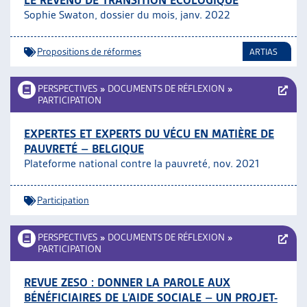
LE REVENU DE TRANSITION ÉCOLOGIQUE
Sophie Swaton, dossier du mois, janv. 2022
Propositions de réformes
ARTIAS
PERSPECTIVES
»
DOCUMENTS DE RÉFLEXION
»
PARTICIPATION
EXPERTES ET EXPERTS DU VÉCU EN MATIÈRE DE
PAUVRETÉ – BELGIQUE
Plateforme national contre la pauvreté, nov. 2021
Participation
PERSPECTIVES
»
DOCUMENTS DE RÉFLEXION
»
PARTICIPATION
REVUE ZESO : DONNER LA PAROLE AUX
BÉNÉFICIAIRES DE L’AIDE SOCIALE – UN PROJET-