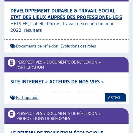
DÉVELOPPEMENT DURABLE & TRAVAIL SOCIAL –
ETAT DES LIEUX AUPRÈS DES PROFESSIONEL-LE-S
HETS-FR, Isabelle Porras, travail de recherche, mai
2022;
résultats
Documents de réflexion
,
Evolutions des rôles
PERSPECTIVES
»
DOCUMENTS DE RÉFLEXION
»
PARTICIPATION
SITE INTERNET « ACTEURS DE NOS VIES »
Participation
ARTIAS
PERSPECTIVES
»
DOCUMENTS DE RÉFLEXION
»
PROPOSITIONS DE RÉFORMES