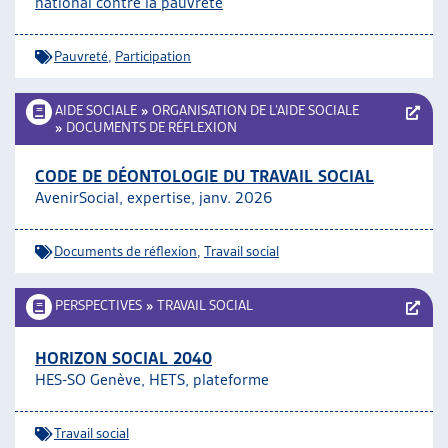
national contre la pauvreté
ARTIAS
L’ASSOCIATION
Pauvreté
,
Participation
PROJETS ET ACTIVITÉS
JOURNÉES D’AUTOMNE
AIDE SOCIALE
»
ORGANISATION DE L’AIDE SOCIALE
»
DOCUMENTS DE RÉFLEXION
CODE DE DÉONTOLOGIE DU TRAVAIL SOCIAL
AvenirSocial, expertise, janv. 2026
Documents de réflexion
,
Travail social
PERSPECTIVES
»
TRAVAIL SOCIAL
HORIZON SOCIAL 2040
HES-SO Genève, HETS, plateforme
Travail social