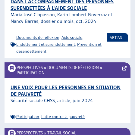
DANS L’ACCOMPAGNEMENT DES PERSONNES
SURENDETTÉES À L’AIDE SOCIALE
Maria José Clapasson, Karin Lambert Noverraz et
Nancy Barras, dossier du mois, oct. 2024
Documents de réflexion
,
Aide sociale
,
ARTIAS
Endettement et surendettement
,
Prévention et
désendettement
PERSPECTIVES
»
DOCUMENTS DE RÉFLEXION
»
PARTICIPATION
UNE VOIX POUR LES PERSONNES EN SITUATION
DE PAUVRETÉ
Sécurité sociale CHSS, article, juin 2024
Participation
,
Lutte contre la pauvreté
PERSPECTIVES
»
TRAVAIL SOCIAL