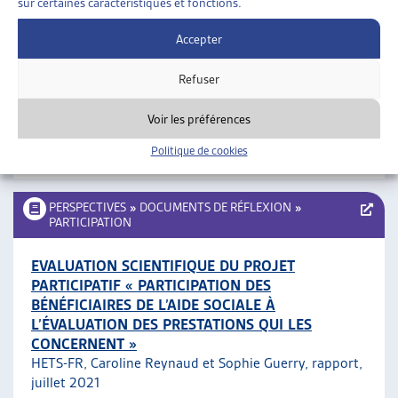
sur certaines caractéristiques et fonctions.
BASES ET ÉTAPES DE LA PARTICIPATION DES
Accepter
PERSONNES CONCERNÉES AUX MESURES DE
PRÉVENTION ET DE LUTTE CONTRE LA PAUVRETÉ
Refuser
Plateforme nationale contre la pauvreté, guide
pratique, juillet 2021
Voir les préférences
Politique de cookies
Participation
PERSPECTIVES
»
DOCUMENTS DE RÉFLEXION
»
PARTICIPATION
EVALUATION SCIENTIFIQUE DU PROJET
PARTICIPATIF « PARTICIPATION DES
BÉNÉFICIAIRES DE L’AIDE SOCIALE À
L’ÉVALUATION DES PRESTATIONS QUI LES
CONCERNENT »
HETS-FR, Caroline Reynaud et Sophie Guerry, rapport,
juillet 2021