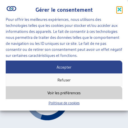
Gérer le consentement
PERSPECTIVES
»
TRAVAIL SOCIAL
»
FORMATION
PROFESSIONNELLE
Pour offrir les meilleures expériences, nous utilisons des
technologies telles que les cookies pour stocker et/ou accéder aux
informations des appareils. Le fait de consentir à ces technologies
RÉFÉRENTIEL DE COMPÉTENCE
nous permettra de traiter des données telles que le comportement
nov. 2001
de navigation ou les ID uniques sur ce site. Le fait de ne pas
consentir ou de retirer son consentement peut avoir un effet négatif
Formation professionnelle
sur certaines caractéristiques et fonctions.
Accepter
Précédent
1
2
3
Suivant
Refuser
Voir les préférences
Politique de cookies