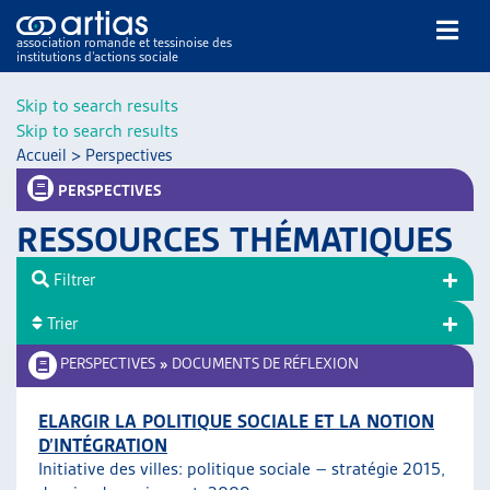
association romande et tessinoise des
institutions d’actions sociale
Rechercher
Skip to search results
Skip to search results
Accueil
>
Perspectives
PERSPECTIVES
RESSOURCES THÉMATIQUES
NOS PUBLICATIONS
Filtrer
ARTICLES
Trier
DOSSIERS DU MOIS
VEILLE
PERSPECTIVES
»
DOCUMENTS DE RÉFLEXION
RESSOURCES
THÉMATIQUES
ELARGIR LA POLITIQUE SOCIALE ET LA NOTION
D’INTÉGRATION
GUIDE SOCIAL ROMAND
Initiative des villes: politique sociale – stratégie 2015,
AUTRES