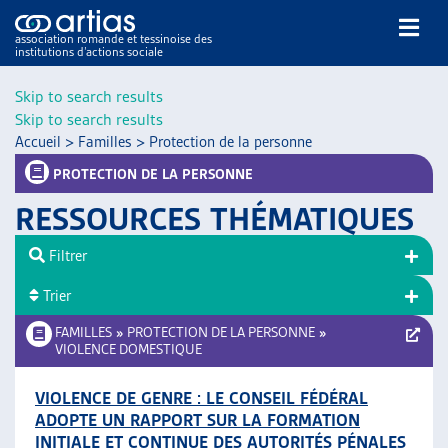
association romande et tessinoise des
institutions d’actions sociale
Rechercher
Skip to search results
Skip to search results
Accueil
>
Familles
>
Protection de la personne
PROTECTION DE LA PERSONNE
RESSOURCES THÉMATIQUES
NOS PUBLICATIONS
Filtrer
ARTICLES
Trier
DOSSIERS DU MOIS
VEILLE
FAMILLES
»
PROTECTION DE LA PERSONNE
»
VIOLENCE DOMESTIQUE
RESSOURCES
THÉMATIQUES
VIOLENCE DE GENRE : LE CONSEIL FÉDÉRAL
GUIDE SOCIAL ROMAND
ADOPTE UN RAPPORT SUR LA FORMATION
AUTRES
INITIALE ET CONTINUE DES AUTORITÉS PÉNALES