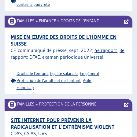
contre la pauvreté
FAMILLES
»
ENFANCE
»
DROITS DE L’ENFANT
MISE EN ŒUVRE DES DROITS DE L’HOMME EN
SUISSE
CF, communiqué de presse, sept. 2022;
4e rapport
,
3e
rapport
;
DFAE, examen périodique universel
;
Droits de l'enfant
,
Egalité salariale
,
En général
,
Protection de l'adulte et de l'enfant
,
Asile
,
Handicap
FAMILLES
»
PROTECTION DE LA PERSONNE
SITE INTERNET POUR PRÉVENIR LA
RADICALISATION ET L’EXTRÉMISME VIOLENT
CDAS, CSIAS, UVS