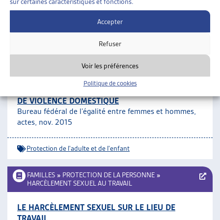
sur certaines caractéristiques et fonctions.
Violence domestique
Accepter
Refuser
FAMILLES
»
PROTECTION DE LA PERSONNE
»
PROTECTION DE L’ADULTE ET DE L’ENFANT
Voir les préférences
CONGRÈS NATIONAL 2015 – PROTECTION DE
Politique de cookies
L’ENFANT ET DE L’ADULTE DANS UN CONTEXTE
DE VIOLENCE DOMESTIQUE
Bureau fédéral de l’égalité entre femmes et hommes,
actes, nov. 2015
Protection de l'adulte et de l'enfant
FAMILLES
»
PROTECTION DE LA PERSONNE
»
HARCÈLEMENT SEXUEL AU TRAVAIL
LE HARCÈLEMENT SEXUEL SUR LE LIEU DE
TRAVAIL