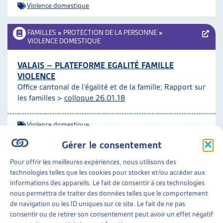
Violence domestique
FAMILLES
»
PROTECTION DE LA PERSONNE
»
VIOLENCE DOMESTIQUE
VALAIS – PLATEFORME EGALITÉ FAMILLE
VIOLENCE
Office cantonal de l’égalité et de la famille; Rapport sur
les familles >
colloque 26.01.18
Violence domestique
Gérer le consentement
FAMILLES
»
PROTECTION DE LA PERSONNE
»
VIOLENCE DOMESTIQUE
Pour offrir les meilleures expériences, nous utilisons des
technologies telles que les cookies pour stocker et/ou accéder aux
informations des appareils. Le fait de consentir à ces technologies
MAISONS D’ACCUEIL POUR FEMMES EN SUISSE :
nous permettra de traiter des données telles que le comportement
ANALYSE DE LA SITUATION ET DES BESOINS
de navigation ou les ID uniques sur ce site. Le fait de ne pas
Bureau fédéral de l’égalité entre femmes et hommes,
consentir ou de retirer son consentement peut avoir un effet négatif
rapport, nov. 2014