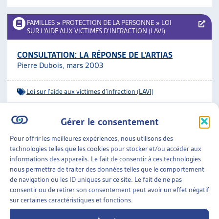
FAMILLES
»
PROTECTION DE LA PERSONNE
»
LOI
SUR L’AIDE AUX VICTIMES D’INFRACTION (LAVI)
CONSULTATION: LA RÉPONSE DE L’ARTIAS
Pierre Dubois, mars 2003
Loi sur l'aide aux victimes d'infraction (LAVI)
FAMILLES
»
PROTECTION DE LA PERSONNE
»
LOI
Gérer le consentement
SUR L’AIDE AUX VICTIMES D’INFRACTION (LAVI)
Pour offrir les meilleures expériences, nous utilisons des
technologies telles que les cookies pour stocker et/ou accéder aux
LOI SUR L’AIDE AUX VICTIMES (LAVI): LES ENJEUX
informations des appareils. Le fait de consentir à ces technologies
DE LA RÉVISION
nous permettra de traiter des données telles que le comportement
Laurent Mader, dossier du mois, fév. 2003
de navigation ou les ID uniques sur ce site. Le fait de ne pas
consentir ou de retirer son consentement peut avoir un effet négatif
Loi sur l'aide aux victimes d'infraction (LAVI)
sur certaines caractéristiques et fonctions.