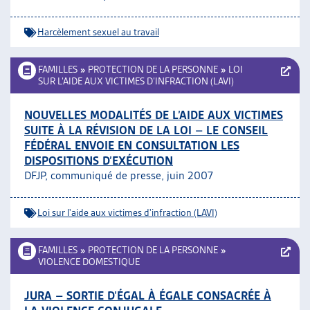
Harcèlement sexuel au travail
FAMILLES
»
PROTECTION DE LA PERSONNE
»
LOI
SUR L’AIDE AUX VICTIMES D’INFRACTION (LAVI)
NOUVELLES MODALITÉS DE L’AIDE AUX VICTIMES
SUITE À LA RÉVISION DE LA LOI – LE CONSEIL
FÉDÉRAL ENVOIE EN CONSULTATION LES
DISPOSITIONS D’EXÉCUTION
DFJP, communiqué de presse, juin 2007
Loi sur l'aide aux victimes d'infraction (LAVI)
FAMILLES
»
PROTECTION DE LA PERSONNE
»
VIOLENCE DOMESTIQUE
JURA – SORTIE D’ÉGAL À ÉGALE CONSACRÉE À