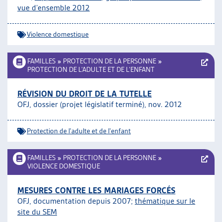
vue d’ensemble 2012
ARTIAS
L’ASSOCIATION
PROJETS ET ACTIVITÉS
Violence domestique
JOURNÉES D’AUTOMNE
FAMILLES
»
PROTECTION DE LA PERSONNE
»
PROTECTION DE L’ADULTE ET DE L’ENFANT
RÉVISION DU DROIT DE LA TUTELLE
OFJ, dossier (projet législatif terminé), nov. 2012
Protection de l'adulte et de l'enfant
FAMILLES
»
PROTECTION DE LA PERSONNE
»
VIOLENCE DOMESTIQUE
MESURES CONTRE LES MARIAGES FORCÉS
OFJ, documentation depuis 2007;
thématique sur le
site du SEM