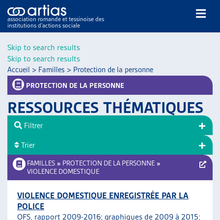
association romande et tessinoise des
institutions d’actions sociale
Rechercher
Skip to search results
Skip to search results
Accueil
>
Familles
>
Protection de la personne
PROTECTION DE LA PERSONNE
RESSOURCES THÉMATIQUES
NOS PUBLICATIONS
Filtrer
ARTICLES
Trier
DOSSIERS DU MOIS
VEILLE
FAMILLES
»
PROTECTION DE LA PERSONNE
»
VIOLENCE DOMESTIQUE
RESSOURCES
THÉMATIQUES
VIOLENCE DOMESTIQUE ENREGISTRÉE PAR LA
GUIDE SOCIAL ROMAND
POLICE
AUTRES
OFS,
rapport 2009-2016
;
graphiques de 2009 à 2015
;