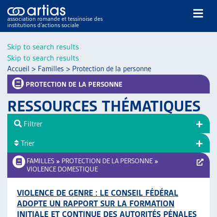
association romande et tessinoise des
institutions d’actions sociale
Rechercher
Skip to search results
Skip to search results
Accueil
>
Familles
>
Protection de la personne
PROTECTION DE LA PERSONNE
RESSOURCES THÉMATIQUES
NOS PUBLICATIONS
Filtrer
ARTICLES
Trier
DOSSIERS DU MOIS
VEILLE
FAMILLES
»
PROTECTION DE LA PERSONNE
»
VIOLENCE DOMESTIQUE
RESSOURCES
THÉMATIQUES
VIOLENCE DE GENRE : LE CONSEIL FÉDÉRAL
GUIDE SOCIAL ROMAND
ADOPTE UN RAPPORT SUR LA FORMATION
AUTRES
INITIALE ET CONTINUE DES AUTORITÉS PÉNALES