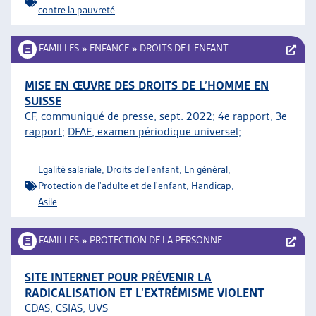
contre la pauvreté
FAMILLES
»
ENFANCE
»
DROITS DE L’ENFANT
MISE EN ŒUVRE DES DROITS DE L’HOMME EN
SUISSE
CF, communiqué de presse, sept. 2022;
4e rapport
,
3e
rapport
;
DFAE, examen périodique universel
;
Egalité salariale
,
Droits de l'enfant
,
En général
,
Protection de l'adulte et de l'enfant
,
Handicap
,
Asile
FAMILLES
»
PROTECTION DE LA PERSONNE
SITE INTERNET POUR PRÉVENIR LA
RADICALISATION ET L’EXTRÉMISME VIOLENT
CDAS, CSIAS, UVS