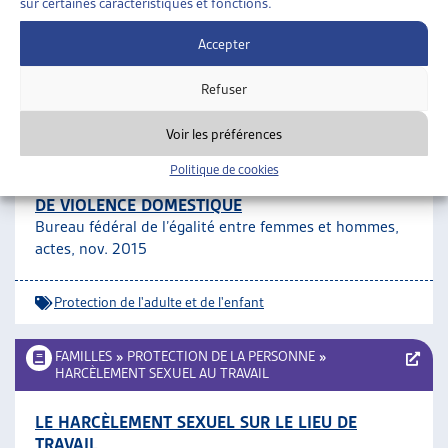
sur certaines caractéristiques et fonctions.
Violence domestique
Accepter
Refuser
FAMILLES
»
PROTECTION DE LA PERSONNE
»
PROTECTION DE L’ADULTE ET DE L’ENFANT
Voir les préférences
CONGRÈS NATIONAL 2015 – PROTECTION DE
Politique de cookies
L’ENFANT ET DE L’ADULTE DANS UN CONTEXTE
DE VIOLENCE DOMESTIQUE
Bureau fédéral de l’égalité entre femmes et hommes,
actes, nov. 2015
Protection de l'adulte et de l'enfant
FAMILLES
»
PROTECTION DE LA PERSONNE
»
HARCÈLEMENT SEXUEL AU TRAVAIL
LE HARCÈLEMENT SEXUEL SUR LE LIEU DE
TRAVAIL