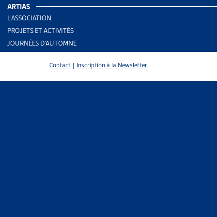
ARTIAS
Protectio
L’ASSOCIATION
PROJETS ET ACTIVITÉS
JOURNÉES D’AUTOMNE
Contact
|
Inscription à la Newsletter