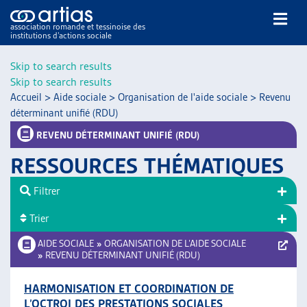
association romande et tessinoise des
institutions d’actions sociale
Rechercher
Skip to search results
Skip to search results
Accueil
>
Aide sociale
>
Organisation de l'aide sociale
>
Revenu
déterminant unifié (RDU)
REVENU DÉTERMINANT UNIFIÉ (RDU)
RESSOURCES THÉMATIQUES
NOS PUBLICATIONS
ARTICLES
Filtrer
DOSSIERS DU MOIS
Trier
VEILLE
AIDE SOCIALE
»
ORGANISATION DE L’AIDE SOCIALE
RESSOURCES
»
REVENU DÉTERMINANT UNIFIÉ (RDU)
THÉMATIQUES
GUIDE SOCIAL ROMAND
HARMONISATION ET COORDINATION DE
AUTRES
L’OCTROI DES PRESTATIONS SOCIALES