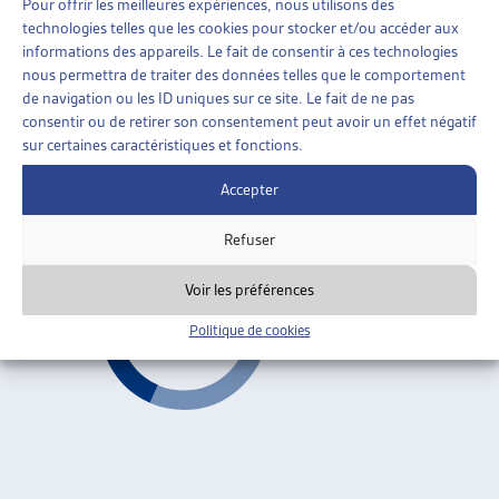
Pour offrir les meilleures expériences, nous utilisons des
AIDE SOCIALE
»
ORGANISATION DE L’AIDE SOCIALE
technologies telles que les cookies pour stocker et/ou accéder aux
»
REVENU DÉTERMINANT UNIFIÉ (RDU)
informations des appareils. Le fait de consentir à ces technologies
nous permettra de traiter des données telles que le comportement
LE PROJET « INTERVENTO SOCIALE »: COMMENT
de navigation ou les ID uniques sur ce site. Le fait de ne pas
LE TESSIN A RÉFORMÉ SON SYSTÈME DE
consentir ou de retirer son consentement peut avoir un effet négatif
PRESTATIONS SOCIALES
sur certaines caractéristiques et fonctions.
Sabina Beffa, dossier du mois, août 2003
Accepter
Revenu déterminant unifié (RDU)
ARTIAS
Refuser
Voir les préférences
Politique de cookies