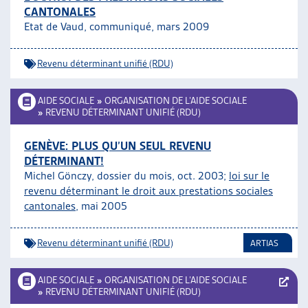
CANTONALES
ARTIAS
Etat de Vaud, communiqué, mars 2009
L’ASSOCIATION
PROJETS ET ACTIVITÉS
Revenu déterminant unifié (RDU)
JOURNÉES D’AUTOMNE
AIDE SOCIALE
»
ORGANISATION DE L’AIDE SOCIALE
»
REVENU DÉTERMINANT UNIFIÉ (RDU)
GENÈVE: PLUS QU’UN SEUL REVENU
DÉTERMINANT!
Michel Gönczy, dossier du mois, oct. 2003;
loi sur le
revenu déterminant le droit aux prestations sociales
cantonales
, mai 2005
Revenu déterminant unifié (RDU)
ARTIAS
AIDE SOCIALE
»
ORGANISATION DE L’AIDE SOCIALE
»
REVENU DÉTERMINANT UNIFIÉ (RDU)