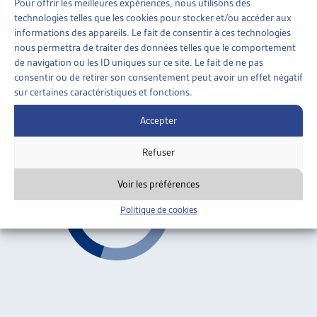
Pour offrir les meilleures expériences, nous utilisons des
AIDE SOCIALE
»
ORGANISATION DE L’AIDE SOCIALE
technologies telles que les cookies pour stocker et/ou accéder aux
»
REVENU DÉTERMINANT UNIFIÉ (RDU)
informations des appareils. Le fait de consentir à ces technologies
nous permettra de traiter des données telles que le comportement
LE PROJET « INTERVENTO SOCIALE »: COMMENT
de navigation ou les ID uniques sur ce site. Le fait de ne pas
LE TESSIN A RÉFORMÉ SON SYSTÈME DE
consentir ou de retirer son consentement peut avoir un effet négatif
PRESTATIONS SOCIALES
sur certaines caractéristiques et fonctions.
Sabina Beffa, dossier du mois, août 2003
Accepter
Revenu déterminant unifié (RDU)
ARTIAS
Refuser
Voir les préférences
Politique de cookies