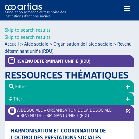
association romande et tessinoise des
institutions d’actions sociale
Rechercher
Skip to search results
Skip to search results
Accueil
>
Aide sociale
>
Organisation de l'aide sociale
>
Revenu
déterminant unifié (RDU)
REVENU DÉTERMINANT UNIFIÉ (RDU)
RESSOURCES THÉMATIQUES
NOS PUBLICATIONS
ARTICLES
Filtrer
DOSSIERS DU MOIS
Trier
VEILLE
AIDE SOCIALE
»
ORGANISATION DE L’AIDE SOCIALE
RESSOURCES
»
REVENU DÉTERMINANT UNIFIÉ (RDU)
THÉMATIQUES
GUIDE SOCIAL ROMAND
HARMONISATION ET COORDINATION DE
AUTRES
L’OCTROI DES PRESTATIONS SOCIALES