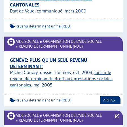
CANTONALES
ARTIAS
Etat de Vaud, communiqué, mars 2009
L’ASSOCIATION
PROJETS ET ACTIVITÉS
Revenu déterminant unifié (RDU)
JOURNÉES D’AUTOMNE
AIDE SOCIALE
»
ORGANISATION DE L’AIDE SOCIALE
»
REVENU DÉTERMINANT UNIFIÉ (RDU)
GENÈVE: PLUS QU’UN SEUL REVENU
DÉTERMINANT!
Michel Gönczy, dossier du mois, oct. 2003;
loi sur le
revenu déterminant le droit aux prestations sociales
cantonales
, mai 2005
Revenu déterminant unifié (RDU)
ARTIAS
AIDE SOCIALE
»
ORGANISATION DE L’AIDE SOCIALE
»
REVENU DÉTERMINANT UNIFIÉ (RDU)