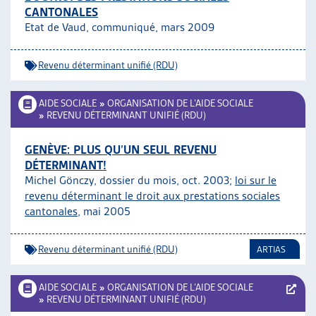
CANTONALES
ARTIAS
Etat de Vaud, communiqué, mars 2009
L’ASSOCIATION
PROJETS ET ACTIVITÉS
Revenu déterminant unifié (RDU)
JOURNÉES D’AUTOMNE
AIDE SOCIALE
»
ORGANISATION DE L’AIDE SOCIALE
»
REVENU DÉTERMINANT UNIFIÉ (RDU)
GENÈVE: PLUS QU’UN SEUL REVENU
DÉTERMINANT!
Michel Gönczy, dossier du mois, oct. 2003;
loi sur le
revenu déterminant le droit aux prestations sociales
cantonales
, mai 2005
Revenu déterminant unifié (RDU)
ARTIAS
AIDE SOCIALE
»
ORGANISATION DE L’AIDE SOCIALE
»
REVENU DÉTERMINANT UNIFIÉ (RDU)