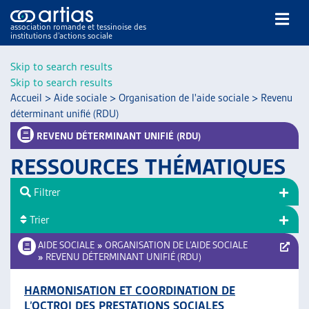
association romande et tessinoise des
institutions d’actions sociale
Rechercher
Skip to search results
Skip to search results
Accueil
>
Aide sociale
>
Organisation de l'aide sociale
>
Revenu
déterminant unifié (RDU)
REVENU DÉTERMINANT UNIFIÉ (RDU)
RESSOURCES THÉMATIQUES
NOS PUBLICATIONS
ARTICLES
Filtrer
DOSSIERS DU MOIS
Trier
VEILLE
AIDE SOCIALE
»
ORGANISATION DE L’AIDE SOCIALE
RESSOURCES
»
REVENU DÉTERMINANT UNIFIÉ (RDU)
THÉMATIQUES
GUIDE SOCIAL ROMAND
HARMONISATION ET COORDINATION DE
AUTRES
L’OCTROI DES PRESTATIONS SOCIALES