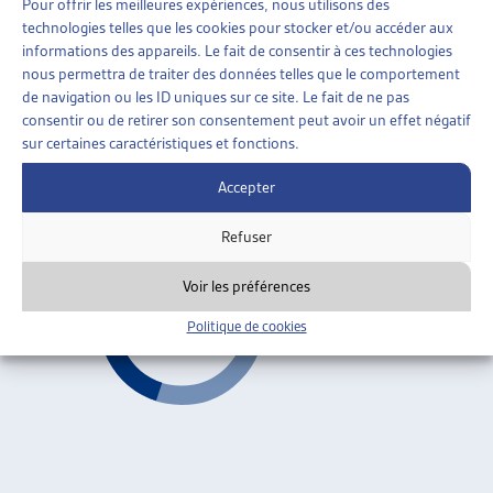
Pour offrir les meilleures expériences, nous utilisons des
AIDE SOCIALE
»
ORGANISATION DE L’AIDE SOCIALE
technologies telles que les cookies pour stocker et/ou accéder aux
»
REVENU DÉTERMINANT UNIFIÉ (RDU)
informations des appareils. Le fait de consentir à ces technologies
nous permettra de traiter des données telles que le comportement
LE PROJET « INTERVENTO SOCIALE »: COMMENT
de navigation ou les ID uniques sur ce site. Le fait de ne pas
LE TESSIN A RÉFORMÉ SON SYSTÈME DE
consentir ou de retirer son consentement peut avoir un effet négatif
PRESTATIONS SOCIALES
sur certaines caractéristiques et fonctions.
Sabina Beffa, dossier du mois, août 2003
Accepter
Revenu déterminant unifié (RDU)
ARTIAS
Refuser
Voir les préférences
Politique de cookies