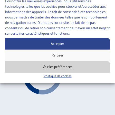
Pour offrir les meilleures expériences, nous utilisons des
AIDE SOCIALE
»
ORGANISATION DE L’AIDE SOCIALE
technologies telles que les cookies pour stocker et/ou accéder aux
»
REVENU DÉTERMINANT UNIFIÉ (RDU)
informations des appareils. Le fait de consentir à ces technologies
nous permettra de traiter des données telles que le comportement
LE PROJET « INTERVENTO SOCIALE »: COMMENT
de navigation ou les ID uniques sur ce site. Le fait de ne pas
LE TESSIN A RÉFORMÉ SON SYSTÈME DE
consentir ou de retirer son consentement peut avoir un effet négatif
PRESTATIONS SOCIALES
sur certaines caractéristiques et fonctions.
Sabina Beffa, dossier du mois, août 2003
Accepter
Revenu déterminant unifié (RDU)
ARTIAS
Refuser
Voir les préférences
Politique de cookies