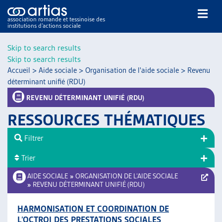
association romande et tessinoise des
institutions d’actions sociale
Rechercher
Skip to search results
Skip to search results
Accueil
>
Aide sociale
>
Organisation de l'aide sociale
>
Revenu
déterminant unifié (RDU)
REVENU DÉTERMINANT UNIFIÉ (RDU)
RESSOURCES THÉMATIQUES
NOS PUBLICATIONS
ARTICLES
Filtrer
DOSSIERS DU MOIS
Trier
VEILLE
AIDE SOCIALE
»
ORGANISATION DE L’AIDE SOCIALE
RESSOURCES
»
REVENU DÉTERMINANT UNIFIÉ (RDU)
THÉMATIQUES
GUIDE SOCIAL ROMAND
HARMONISATION ET COORDINATION DE
AUTRES
L’OCTROI DES PRESTATIONS SOCIALES