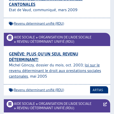
CANTONALES
ARTIAS
Etat de Vaud, communiqué, mars 2009
L’ASSOCIATION
PROJETS ET ACTIVITÉS
Revenu déterminant unifié (RDU)
JOURNÉES D’AUTOMNE
AIDE SOCIALE
»
ORGANISATION DE L’AIDE SOCIALE
»
REVENU DÉTERMINANT UNIFIÉ (RDU)
GENÈVE: PLUS QU’UN SEUL REVENU
DÉTERMINANT!
Michel Gönczy, dossier du mois, oct. 2003;
loi sur le
revenu déterminant le droit aux prestations sociales
cantonales
, mai 2005
Revenu déterminant unifié (RDU)
ARTIAS
AIDE SOCIALE
»
ORGANISATION DE L’AIDE SOCIALE
»
REVENU DÉTERMINANT UNIFIÉ (RDU)