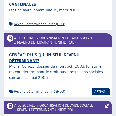
CANTONALES
ARTIAS
Etat de Vaud, communiqué, mars 2009
L’ASSOCIATION
PROJETS ET ACTIVITÉS
Revenu déterminant unifié (RDU)
JOURNÉES D’AUTOMNE
AIDE SOCIALE
»
ORGANISATION DE L’AIDE SOCIALE
»
REVENU DÉTERMINANT UNIFIÉ (RDU)
GENÈVE: PLUS QU’UN SEUL REVENU
DÉTERMINANT!
Michel Gönczy, dossier du mois, oct. 2003;
loi sur le
revenu déterminant le droit aux prestations sociales
cantonales
, mai 2005
Revenu déterminant unifié (RDU)
ARTIAS
AIDE SOCIALE
»
ORGANISATION DE L’AIDE SOCIALE
»
REVENU DÉTERMINANT UNIFIÉ (RDU)