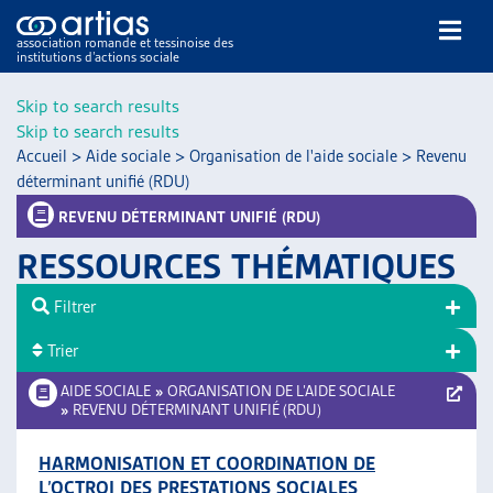
association romande et tessinoise des
institutions d’actions sociale
Rechercher
Skip to search results
Skip to search results
Accueil
>
Aide sociale
>
Organisation de l'aide sociale
>
Revenu
déterminant unifié (RDU)
REVENU DÉTERMINANT UNIFIÉ (RDU)
RESSOURCES THÉMATIQUES
NOS PUBLICATIONS
ARTICLES
Filtrer
DOSSIERS DU MOIS
Trier
VEILLE
AIDE SOCIALE
»
ORGANISATION DE L’AIDE SOCIALE
RESSOURCES
»
REVENU DÉTERMINANT UNIFIÉ (RDU)
THÉMATIQUES
GUIDE SOCIAL ROMAND
HARMONISATION ET COORDINATION DE
AUTRES
L’OCTROI DES PRESTATIONS SOCIALES