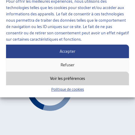
Pour offrir les meilleures expériences, nous utilisons des
AIDE SOCIALE
»
ORGANISATION DE L’AIDE SOCIALE
technologies telles que les cookies pour stocker et/ou accéder aux
»
REVENU DÉTERMINANT UNIFIÉ (RDU)
informations des appareils. Le fait de consentir à ces technologies
nous permettra de traiter des données telles que le comportement
LE PROJET « INTERVENTO SOCIALE »: COMMENT
de navigation ou les ID uniques sur ce site. Le fait de ne pas
LE TESSIN A RÉFORMÉ SON SYSTÈME DE
consentir ou de retirer son consentement peut avoir un effet négatif
PRESTATIONS SOCIALES
sur certaines caractéristiques et fonctions.
Sabina Beffa, dossier du mois, août 2003
Accepter
Revenu déterminant unifié (RDU)
ARTIAS
Refuser
Voir les préférences
Politique de cookies