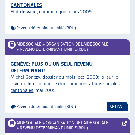
CANTONALES
ARTIAS
Etat de Vaud, communiqué, mars 2009
L’ASSOCIATION
PROJETS ET ACTIVITÉS
Revenu déterminant unifié (RDU)
JOURNÉES D’AUTOMNE
AIDE SOCIALE
»
ORGANISATION DE L’AIDE SOCIALE
»
REVENU DÉTERMINANT UNIFIÉ (RDU)
GENÈVE: PLUS QU’UN SEUL REVENU
DÉTERMINANT!
Michel Gönczy, dossier du mois, oct. 2003;
loi sur le
revenu déterminant le droit aux prestations sociales
cantonales
, mai 2005
Revenu déterminant unifié (RDU)
ARTIAS
AIDE SOCIALE
»
ORGANISATION DE L’AIDE SOCIALE
»
REVENU DÉTERMINANT UNIFIÉ (RDU)