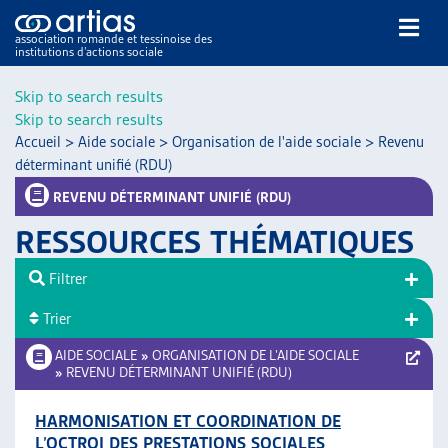
association romande et tessinoise des
institutions d’actions sociale
Rechercher
Skip to search results
Skip to search results
Accueil
>
Aide sociale
>
Organisation de l'aide sociale
>
Revenu
déterminant unifié (RDU)
REVENU DÉTERMINANT UNIFIÉ (RDU)
RESSOURCES THÉMATIQUES
NOS PUBLICATIONS
ARTICLES
Filtrer
DOSSIERS DU MOIS
Trier
VEILLE
AIDE SOCIALE
»
ORGANISATION DE L’AIDE SOCIALE
RESSOURCES
»
REVENU DÉTERMINANT UNIFIÉ (RDU)
THÉMATIQUES
GUIDE SOCIAL ROMAND
HARMONISATION ET COORDINATION DE
AUTRES
L’OCTROI DES PRESTATIONS SOCIALES