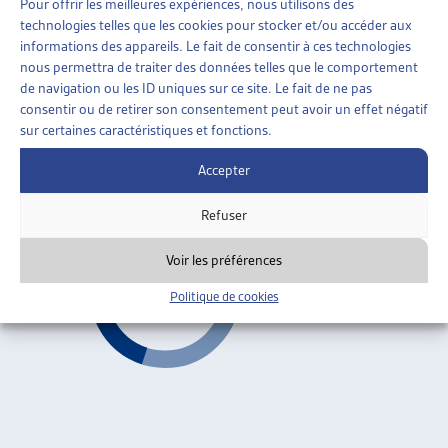
Pour offrir les meilleures expériences, nous utilisons des
AIDE SOCIALE
»
ORGANISATION DE L’AIDE SOCIALE
technologies telles que les cookies pour stocker et/ou accéder aux
»
REVENU DÉTERMINANT UNIFIÉ (RDU)
informations des appareils. Le fait de consentir à ces technologies
nous permettra de traiter des données telles que le comportement
LE PROJET « INTERVENTO SOCIALE »: COMMENT
de navigation ou les ID uniques sur ce site. Le fait de ne pas
LE TESSIN A RÉFORMÉ SON SYSTÈME DE
consentir ou de retirer son consentement peut avoir un effet négatif
PRESTATIONS SOCIALES
sur certaines caractéristiques et fonctions.
Sabina Beffa, dossier du mois, août 2003
Accepter
Revenu déterminant unifié (RDU)
ARTIAS
Refuser
Voir les préférences
Politique de cookies