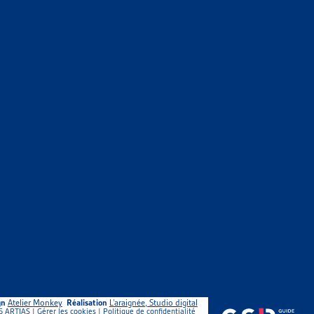
gn
Atelier Monkey
Réalisation
L’araignée, Studio digital
5 ARTIAS |
Gérer les cookies
|
Politique de confidentialité