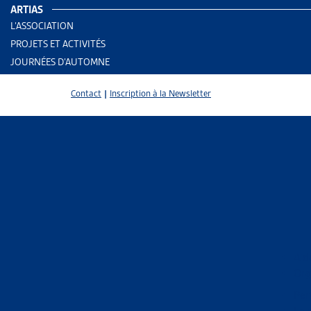
ARTIAS
L’ASSOCIATION
PROJETS ET ACTIVITÉS
JOURNÉES D’AUTOMNE
Contact
|
Inscription à la Newsletter
2 results
Aid
Org
Trier
Per
Le 