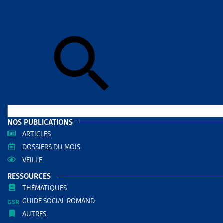
Skip to sear
Skip to sear
Accueil
>
Aid
REVENU
RESS
Filtrer
RECHERC
NOS PUBLICATIONS
ARTICLES
DOSSIERS DU MOIS
VEILLE
RESSOURCES
THÉMATIQUES
GUIDE SOCIAL ROMAND
AUTRES
THÈMES