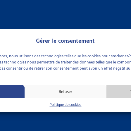
OCIALE
»
ORGANISATION DE L’AIDE SOCIALE
»
REVENU DÉTERMINANT UNIF
SATION ET COORDINATION DE L’OCTROI DES PRESTATIO
Vaud, communiqué, mars 2009
déterminant unifié (RDU)
Gérer le consentement
OCIALE
»
ORGANISATION DE L’AIDE SOCIALE
»
REVENU DÉTERMINANT UNIF
ences, nous utilisons des technologies telles que les cookies pour stocker e
 ces technologies nous permettra de traiter des données telles que le compo
e pas consentir ou de retirer son consentement peut avoir un effet négatif sur
 PLUS QU’UN SEUL REVENU DÉTERMINANT!
nczy, dossier du mois, oct. 2003;
loi sur le revenu déterminant l
déterminant unifié (RDU)
Refuser
Politique de cookies
OCIALE
»
ORGANISATION DE L’AIDE SOCIALE
»
REVENU DÉTERMINANT UNIF
G: INTRODUCTION D’UN REVENU DÉTERMINANT UNIQUE (
u Conseil d’Etat au Grand Conseil, août 2006