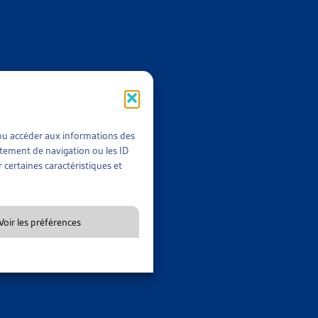
IÉ (RDU)
NS SOCIALES CANTONALES
IÉ (RDU)
t/ou accéder aux informations des
rtement de navigation ou les ID
 certaines caractéristiques et
e droit aux prestations sociales cantonales
, mai 2005
ARTIAS
Voir les préférences
IÉ (RDU)
RDU) POUR LES PRESTATIONS SOCIALES CANTONALES