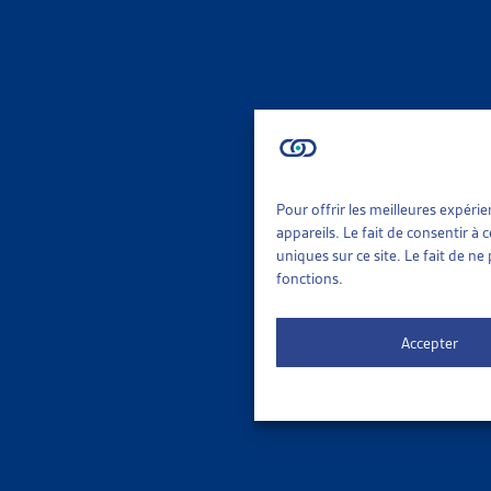
AIDE S
HARMONI
Etat de 
Revenu 
AIDE S
Pour offrir les meilleures expéri
appareils. Le fait de consentir à
uniques sur ce site. Le fait de n
GENÈVE:
fonctions.
Michel Gö
Revenu 
Accepter
AIDE S
FRIBOUR
Rapport d