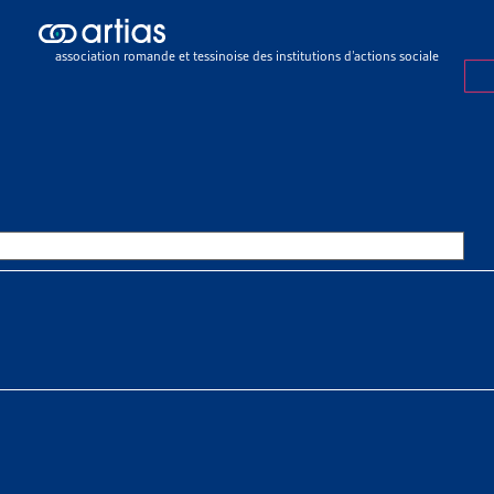
ch results
ch results
association romande et tessinoise des institutions d’actions sociale
e sociale
>
Organisation de l'aide sociale
>
Revenu déterminant unifié
 DÉTERMINANT UNIFIÉ (RDU)
OURCES THÉMATIQUES
HE