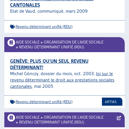
CANTONALES
ARTIAS
Etat de Vaud, communiqué, mars 2009
L’ASSOCIATION
PROJETS ET ACTIVITÉS
Revenu déterminant unifié (RDU)
JOURNÉES D’AUTOMNE
AIDE SOCIALE
»
ORGANISATION DE L’AIDE SOCIALE
»
REVENU DÉTERMINANT UNIFIÉ (RDU)
GENÈVE: PLUS QU’UN SEUL REVENU
DÉTERMINANT!
Michel Gönczy, dossier du mois, oct. 2003;
loi sur le
revenu déterminant le droit aux prestations sociales
cantonales
, mai 2005
Revenu déterminant unifié (RDU)
ARTIAS
AIDE SOCIALE
»
ORGANISATION DE L’AIDE SOCIALE
»
REVENU DÉTERMINANT UNIFIÉ (RDU)