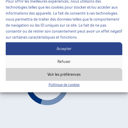
Pour offrir les meilleures expériences, nous utilisons des
AIDE SOCIALE
»
ORGANISATION DE L’AIDE SOCIALE
technologies telles que les cookies pour stocker et/ou accéder aux
»
REVENU DÉTERMINANT UNIFIÉ (RDU)
informations des appareils. Le fait de consentir à ces technologies
nous permettra de traiter des données telles que le comportement
LE PROJET « INTERVENTO SOCIALE »: COMMENT
de navigation ou les ID uniques sur ce site. Le fait de ne pas
LE TESSIN A RÉFORMÉ SON SYSTÈME DE
consentir ou de retirer son consentement peut avoir un effet négatif
PRESTATIONS SOCIALES
sur certaines caractéristiques et fonctions.
Sabina Beffa, dossier du mois, août 2003
Accepter
Revenu déterminant unifié (RDU)
ARTIAS
Refuser
Voir les préférences
Politique de cookies