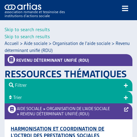
association romande et tessinoise des
institutions d’actions sociale
Rechercher
Skip to search results
Skip to search results
Accueil
>
Aide sociale
>
Organisation de l'aide sociale
>
Revenu
déterminant unifié (RDU)
REVENU DÉTERMINANT UNIFIÉ (RDU)
RESSOURCES THÉMATIQUES
NOS PUBLICATIONS
ARTICLES
Filtrer
DOSSIERS DU MOIS
Trier
VEILLE
AIDE SOCIALE
»
ORGANISATION DE L’AIDE SOCIALE
RESSOURCES
»
REVENU DÉTERMINANT UNIFIÉ (RDU)
THÉMATIQUES
GUIDE SOCIAL ROMAND
HARMONISATION ET COORDINATION DE
AUTRES
L’OCTROI DES PRESTATIONS SOCIALES