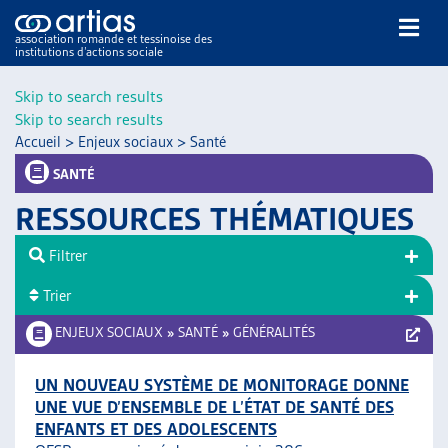
association romande et tessinoise des
institutions d’actions sociale
Rechercher
Skip to search results
Skip to search results
Accueil
>
Enjeux sociaux
>
Santé
SANTÉ
RESSOURCES THÉMATIQUES
NOS PUBLICATIONS
Filtrer
ARTICLES
Trier
DOSSIERS DU MOIS
VEILLE
ENJEUX SOCIAUX
»
SANTÉ
»
GÉNÉRALITÉS
RESSOURCES
THÉMATIQUES
UN NOUVEAU SYSTÈME DE MONITORAGE DONNE
UNE VUE D’ENSEMBLE DE L’ÉTAT DE SANTÉ DES
GUIDE SOCIAL ROMAND
ENFANTS ET DES ADOLESCENTS
AUTRES