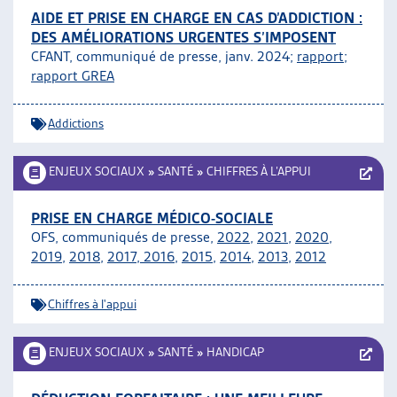
AIDE ET PRISE EN CHARGE EN CAS D’ADDICTION :
DES AMÉLIORATIONS URGENTES S’IMPOSENT
CFANT, communiqué de presse, janv. 2024;
rapport
;
rapport GREA
Addictions
ENJEUX SOCIAUX
»
SANTÉ
»
CHIFFRES À L’APPUI
PRISE EN CHARGE MÉDICO-SOCIALE
OFS, communiqués de presse,
2022
,
2021
,
2020
,
2019
,
2018
,
2017
,
2016
,
2015
,
2014
,
2013
,
2012
Chiffres à l'appui
ENJEUX SOCIAUX
»
SANTÉ
»
HANDICAP