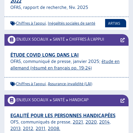
2022
OFAS, rapport de recherche, fév. 2025
Chiffres à l'appui
,
Inégalités sociales de santé
ARTIAS
ENJEUX SOCIAUX
»
SANTÉ
»
CHIFFRES À L’APPUI
ÉTUDE COVID LONG DANS L’AI
OFAS, communiqué de presse, janvier 2025;
étude en
allemand (résumé en français pp. 19-24)
Chiffres à l'appui
,
Assurance-invalidité (LAI)
ENJEUX SOCIAUX
»
SANTÉ
»
HANDICAP
EGALITÉ POUR LES PERSONNES HANDICAPÉES
OFS, communiqués de presse,
2021
,
2020
,
2014
,
2013
,
2012
,
2011
,
2008.