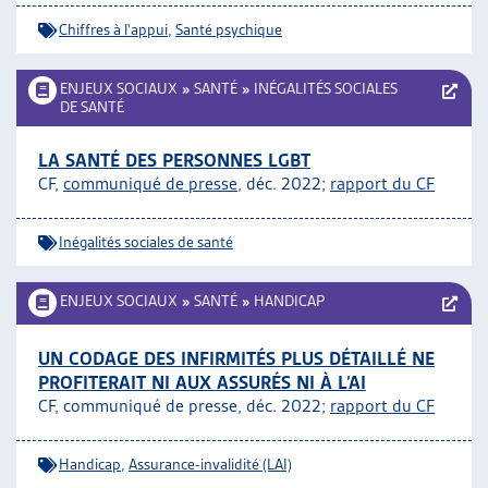
Chiffres à l'appui
,
Santé psychique
ENJEUX SOCIAUX
»
SANTÉ
»
INÉGALITÉS SOCIALES
DE SANTÉ
LA SANTÉ DES PERSONNES LGBT
CF,
communiqué de presse
, déc. 2022;
rapport du CF
Inégalités sociales de santé
ENJEUX SOCIAUX
»
SANTÉ
»
HANDICAP
UN CODAGE DES INFIRMITÉS PLUS DÉTAILLÉ NE
PROFITERAIT NI AUX ASSURÉS NI À L’AI
CF, communiqué de presse, déc. 2022;
rapport du CF
Handicap
,
Assurance-invalidité (LAI)