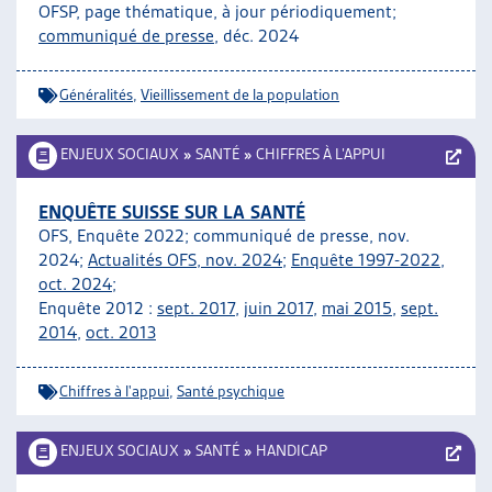
OFSP, page thématique, à jour périodiquement;
communiqué de presse
, déc. 2024
Généralités
,
Vieillissement de la population
ENJEUX SOCIAUX
»
SANTÉ
»
CHIFFRES À L’APPUI
ENQUÊTE SUISSE SUR LA SANTÉ
OFS, Enquête 2022; communiqué de presse, nov.
2024;
Actualités OFS, nov. 2024
;
Enquête 1997-2022,
oct. 2024;
Enquête 2012 :
sept. 2017
,
juin 2017
,
mai 2015
,
sept.
2014
,
oct. 2013
Chiffres à l'appui
,
Santé psychique
ENJEUX SOCIAUX
»
SANTÉ
»
HANDICAP