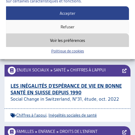
sur certaines caractéristiques et fonctions.
ENJEUX SOCIAUX
»
SANTÉ
»
PRÉVENTION ET
PROMOTION DE LA SANTÉ
Accepter
PROJET « VIVRE AVEC LA DIVERSITÉ »
Refuser
Site internet
Voir les préférences
Prévention et promotion de la santé
,
Santé
Politique de cookies
psychique
ENJEUX SOCIAUX
»
SANTÉ
»
CHIFFRES À L’APPUI
LES INÉGALITÉS D’ESPÉRANCE DE VIE EN BONNE
SANTÉ EN SUISSE DEPUIS 1990
Social Change in Switzerland, N°31, étude, oct. 2022
Chiffres à l'appui
,
Inégalités sociales de santé
FAMILLES
»
ENFANCE
»
DROITS DE L’ENFANT