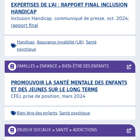
EXPERTISES DE L’AI : RAPPORT FINAL INCLUSION
HANDICAP
Inclusion Handicap, communiqué de presse, oct. 2024;
rapport final
Handicap
,
Assurance-invalidité (LAI)
,
Santé
psychique
FAMILLES
»
ENFANCE
»
BIEN-ÊTRE DES ENFANTS
PROMOUVOIR LA SANTÉ MENTALE DES ENFANTS
ET DES JEUNES SUR LE LONG TERME
CFEJ, prise de position, mars 2024
Bien-être des enfants
,
Santé psychique
ENJEUX SOCIAUX
»
SANTÉ
»
ADDICTIONS