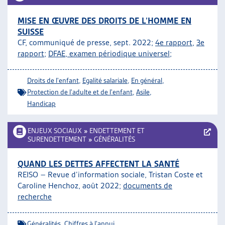
MISE EN ŒUVRE DES DROITS DE L’HOMME EN
SUISSE
CF, communiqué de presse, sept. 2022;
4e rapport
,
3e
rapport
;
DFAE, examen périodique universel
;
Droits de l'enfant
,
Egalité salariale
,
En général
,
Protection de l'adulte et de l'enfant
,
Asile
,
Handicap
ENJEUX SOCIAUX
»
ENDETTEMENT ET
SURENDETTEMENT
»
GÉNÉRALITÉS
QUAND LES DETTES AFFECTENT LA SANTÉ
REISO – Revue d’information sociale,
Tristan Coste et
Caroline Henchoz
, août 2022;
documents de
recherche
Généralités
,
Chiffres à l'appui