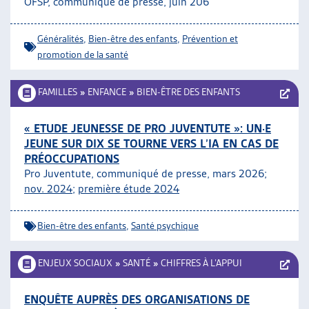
OFSP, communiqué de presse, juin 206
ARTIAS
L’ASSOCIATION
Généralités
,
Bien-être des enfants
,
Prévention et
PROJETS ET ACTIVITÉS
promotion de la santé
JOURNÉES D’AUTOMNE
FAMILLES
»
ENFANCE
»
BIEN-ÊTRE DES ENFANTS
« ETUDE JEUNESSE DE PRO JUVENTUTE »: UN·E
JEUNE SUR DIX SE TOURNE VERS L’IA EN CAS DE
PRÉOCCUPATIONS
Pro Juventute, communiqué de presse, mars 2026;
nov. 2024
;
première étude 2024
Bien-être des enfants
,
Santé psychique
ENJEUX SOCIAUX
»
SANTÉ
»
CHIFFRES À L’APPUI
ENQUÊTE AUPRÈS DES ORGANISATIONS DE