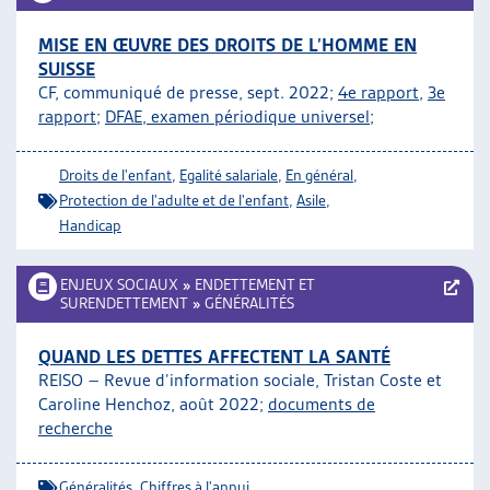
MISE EN ŒUVRE DES DROITS DE L’HOMME EN
SUISSE
CF, communiqué de presse, sept. 2022;
4e rapport
,
3e
rapport
;
DFAE, examen périodique universel
;
Droits de l'enfant
,
Egalité salariale
,
En général
,
Protection de l'adulte et de l'enfant
,
Asile
,
Handicap
ENJEUX SOCIAUX
»
ENDETTEMENT ET
SURENDETTEMENT
»
GÉNÉRALITÉS
QUAND LES DETTES AFFECTENT LA SANTÉ
REISO – Revue d’information sociale,
Tristan Coste et
Caroline Henchoz
, août 2022;
documents de
recherche
Généralités
,
Chiffres à l'appui