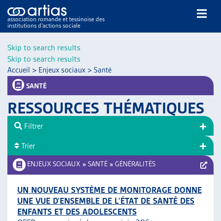
association romande et tessinoise des
institutions d’actions sociale
Rechercher
Skip to search results
Skip to search results
Accueil
>
Enjeux sociaux
>
Santé
SANTÉ
RESSOURCES THÉMATIQUES
NOS PUBLICATIONS
Filtrer
ARTICLES
Trier
DOSSIERS DU MOIS
VEILLE
ENJEUX SOCIAUX
»
SANTÉ
»
GÉNÉRALITÉS
RESSOURCES
THÉMATIQUES
UN NOUVEAU SYSTÈME DE MONITORAGE DONNE
UNE VUE D’ENSEMBLE DE L’ÉTAT DE SANTÉ DES
GUIDE SOCIAL ROMAND
ENFANTS ET DES ADOLESCENTS
AUTRES