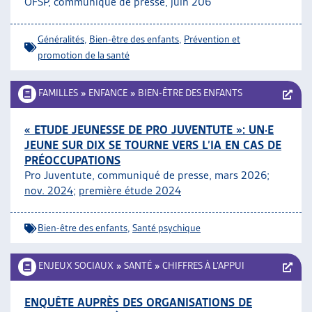
OFSP, communiqué de presse, juin 206
ARTIAS
L’ASSOCIATION
Généralités
,
Bien-être des enfants
,
Prévention et
PROJETS ET ACTIVITÉS
promotion de la santé
JOURNÉES D’AUTOMNE
FAMILLES
»
ENFANCE
»
BIEN-ÊTRE DES ENFANTS
« ETUDE JEUNESSE DE PRO JUVENTUTE »: UN·E
JEUNE SUR DIX SE TOURNE VERS L’IA EN CAS DE
PRÉOCCUPATIONS
Pro Juventute, communiqué de presse, mars 2026;
nov. 2024
;
première étude 2024
Bien-être des enfants
,
Santé psychique
ENJEUX SOCIAUX
»
SANTÉ
»
CHIFFRES À L’APPUI
ENQUÊTE AUPRÈS DES ORGANISATIONS DE