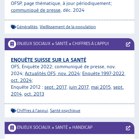
OFSP, page thématique, à jour périodiquement;
communiqué de presse
, déc. 2024
Généralités
,
Vieillissement de la population
ENJEUX SOCIAUX
»
SANTÉ
»
CHIFFRES À L’APPUI
ENQUÊTE SUISSE SUR LA SANTÉ
OFS, Enquête 2022; communiqué de presse, nov.
2024;
Actualités OFS, nov. 2024
;
Enquête 1997-2022,
oct. 2024;
Enquête 2012 :
sept. 2017
,
juin 2017
,
mai 2015
,
sept.
2014
,
oct. 2013
Chiffres à l'appui
,
Santé psychique
ENJEUX SOCIAUX
»
SANTÉ
»
HANDICAP