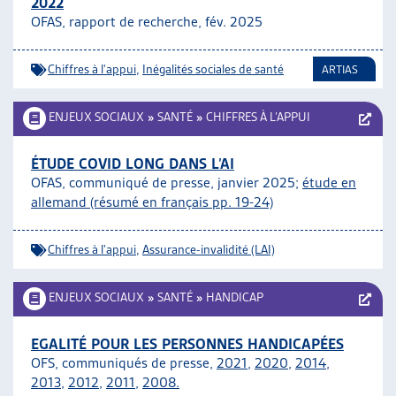
2022
OFAS, rapport de recherche, fév. 2025
Chiffres à l'appui
,
Inégalités sociales de santé
ARTIAS
ENJEUX SOCIAUX
»
SANTÉ
»
CHIFFRES À L’APPUI
ÉTUDE COVID LONG DANS L’AI
OFAS, communiqué de presse, janvier 2025;
étude en
allemand (résumé en français pp. 19-24)
Chiffres à l'appui
,
Assurance-invalidité (LAI)
ENJEUX SOCIAUX
»
SANTÉ
»
HANDICAP
EGALITÉ POUR LES PERSONNES HANDICAPÉES
OFS, communiqués de presse,
2021
,
2020
,
2014
,
2013
,
2012
,
2011
,
2008.