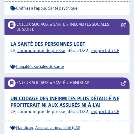
Chiffres à l'appui
,
Santé psychique
ENJEUX SOCIAUX
»
SANTÉ
»
INÉGALITÉS SOCIALES
DE SANTÉ
LA SANTÉ DES PERSONNES LGBT
CF,
communiqué de presse
, déc. 2022;
rapport du CF
Inégalités sociales de santé
ENJEUX SOCIAUX
»
SANTÉ
»
HANDICAP
UN CODAGE DES INFIRMITÉS PLUS DÉTAILLÉ NE
PROFITERAIT NI AUX ASSURÉS NI À L’AI
CF, communiqué de presse, déc. 2022;
rapport du CF
Handicap
,
Assurance-invalidité (LAI)