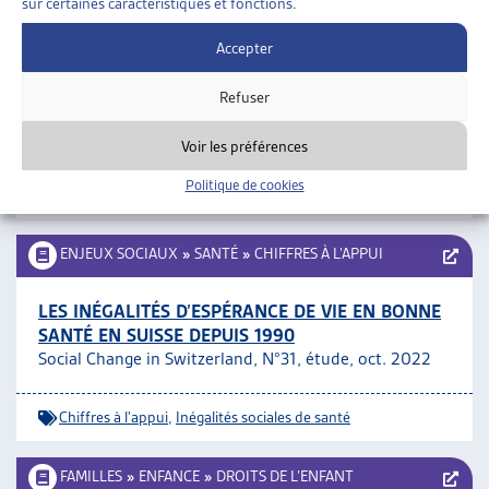
sur certaines caractéristiques et fonctions.
ENJEUX SOCIAUX
»
SANTÉ
»
PRÉVENTION ET
PROMOTION DE LA SANTÉ
Accepter
PROJET « VIVRE AVEC LA DIVERSITÉ »
Refuser
Site internet
Voir les préférences
Prévention et promotion de la santé
,
Santé
Politique de cookies
psychique
ENJEUX SOCIAUX
»
SANTÉ
»
CHIFFRES À L’APPUI
LES INÉGALITÉS D’ESPÉRANCE DE VIE EN BONNE
SANTÉ EN SUISSE DEPUIS 1990
Social Change in Switzerland, N°31, étude, oct. 2022
Chiffres à l'appui
,
Inégalités sociales de santé
FAMILLES
»
ENFANCE
»
DROITS DE L’ENFANT