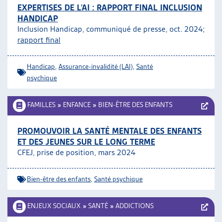
EXPERTISES DE L’AI : RAPPORT FINAL INCLUSION
HANDICAP
Inclusion Handicap, communiqué de presse, oct. 2024;
rapport final
Handicap
,
Assurance-invalidité (LAI)
,
Santé
psychique
FAMILLES
»
ENFANCE
»
BIEN-ÊTRE DES ENFANTS
PROMOUVOIR LA SANTÉ MENTALE DES ENFANTS
ET DES JEUNES SUR LE LONG TERME
CFEJ, prise de position, mars 2024
Bien-être des enfants
,
Santé psychique
ENJEUX SOCIAUX
»
SANTÉ
»
ADDICTIONS