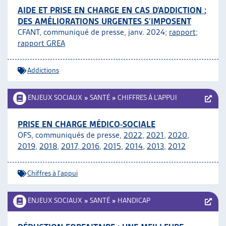
AIDE ET PRISE EN CHARGE EN CAS D’ADDICTION :
DES AMÉLIORATIONS URGENTES S’IMPOSENT
CFANT, communiqué de presse, janv. 2024;
rapport
;
rapport GREA
Addictions
ENJEUX SOCIAUX
»
SANTÉ
»
CHIFFRES À L’APPUI
PRISE EN CHARGE MÉDICO-SOCIALE
OFS, communiqués de presse,
2022
,
2021
,
2020
,
2019
,
2018
,
2017
,
2016
,
2015
,
2014
,
2013
,
2012
Chiffres à l'appui
ENJEUX SOCIAUX
»
SANTÉ
»
HANDICAP