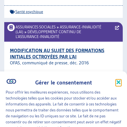
Santé psychique
ASSURANCES SOCIALES
»
ASSURANCE-INVALIDITÉ
(LAI)
»
DÉVELOPPEMENT CONTINU DE
L’ASSURANCE-INVALIDITÉ
MODIFICATION AU SUJET DES FORMATIONS
INITIALES OCTROYÉES PAR L’AI
OFAS, communiqué de presse, déc. 2016
Développement continu de l’assurance-invalidité
,
Gérer le consentement
Handicap
Pour offrir les meilleures expériences, nous utilisons des
technologies telles que les cookies pour stocker et/ou accéder aux
ENJEUX SOCIAUX
»
SANTÉ
»
GÉNÉRALITÉS
informations des appareils. Le fait de consentir à ces technologies
nous permettra de traiter des données telles que le comportement
SOINS DE LONGUE DURÉE DANS LES CANTONS
de navigation ou les ID uniques sur ce site. Le fait de ne pas
Obsan, rapport, nov. 2016;
Comparaison des coûts
consentir ou de retirer son consentement peut avoir un effet négatif