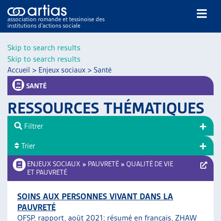
association romande et tessinoise des
institutions d’actions sociale
Rechercher
Skip to search results
Skip to search results
Accueil
>
Enjeux sociaux
>
Santé
SANTÉ
RESSOURCES THÉMATIQUES
NOS PUBLICATIONS
Filtrer
ARTICLES
Trier
DOSSIERS DU MOIS
VEILLE
ENJEUX SOCIAUX
»
PAUVRETÉ
»
QUALITÉ DE VIE
ET PAUVRETÉ
RESSOURCES
THÉMATIQUES
SOINS AUX PERSONNES VIVANT DANS LA
GUIDE SOCIAL ROMAND
PAUVRETÉ
AUTRES
OFSP, rapport, août 2021;
résumé en français, ZHAW