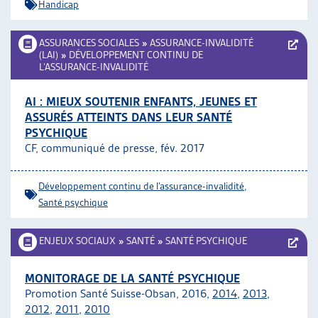
Handicap
ASSURANCES SOCIALES
»
ASSURANCE-INVALIDITÉ
(LAI)
»
DÉVELOPPEMENT CONTINU DE
L’ASSURANCE-INVALIDITÉ
AI : MIEUX SOUTENIR ENFANTS, JEUNES ET
ASSURÉS ATTEINTS DANS LEUR SANTÉ
PSYCHIQUE
CF, communiqué de presse, fév. 2017
Développement continu de l’assurance-invalidité
,
Santé psychique
ENJEUX SOCIAUX
»
SANTÉ
»
SANTÉ PSYCHIQUE
MONITORAGE DE LA SANTÉ PSYCHIQUE
Promotion Santé Suisse-Obsan, 2016,
2014
,
2013
,
2012
,
2011
,
2010