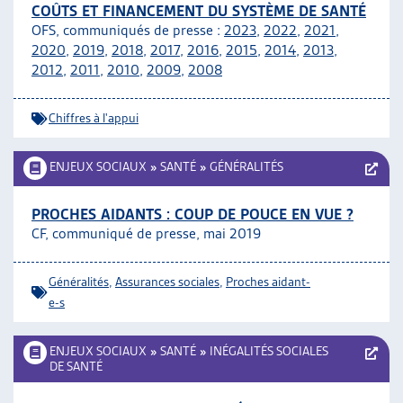
COÛTS ET FINANCEMENT DU SYSTÈME DE SANTÉ
OFS, communiqués de presse :
2023
,
2022
,
2021
,
2020
,
2019
,
2018
,
2017
,
2016
,
2015
,
2014
,
2013
,
2012
,
2011
,
2010
,
2009
,
2008
Chiffres à l'appui
ENJEUX SOCIAUX
»
SANTÉ
»
GÉNÉRALITÉS
PROCHES AIDANTS : COUP DE POUCE EN VUE ?
CF, communiqué de presse, mai 2019
Généralités
,
Assurances sociales
,
Proches aidant-
e-s
ENJEUX SOCIAUX
»
SANTÉ
»
INÉGALITÉS SOCIALES
DE SANTÉ