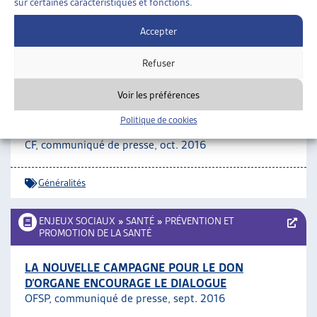
dans le Tessin
, mai 2010
sur certaines caractéristiques et fonctions.
Accepter
Généralités
,
Soins de longue durée
Refuser
ENJEUX SOCIAUX
»
SANTÉ
»
GÉNÉRALITÉS
Voir les préférences
MIEUX SOUTENIR LES FAMILLES D’ENFANTS
Politique de cookies
AYANT BESOIN DE SOINS
CF, communiqué de presse, oct. 2016
Généralités
ENJEUX SOCIAUX
»
SANTÉ
»
PRÉVENTION ET
PROMOTION DE LA SANTÉ
LA NOUVELLE CAMPAGNE POUR LE DON
D’ORGANE ENCOURAGE LE DIALOGUE
OFSP, communiqué de presse, sept. 2016