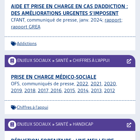
AIDE ET PRISE EN CHARGE EN CAS D’ADDICTION :
DES AMÉLIORATIONS URGENTES S’IMPOSENT
CFANT, communiqué de presse, janv. 2024;
rapport
;
rapport GREA
Addictions
ENJEUX SOCIAUX
»
SANTÉ
»
CHIFFRES À L’APPUI
PRISE EN CHARGE MÉDICO-SOCIALE
OFS, communiqués de presse,
2022
,
2021
,
2020
,
2019
,
2018
,
2017
,
2016
,
2015
,
2014
,
2013
,
2012
Chiffres à l'appui
ENJEUX SOCIAUX
»
SANTÉ
»
HANDICAP