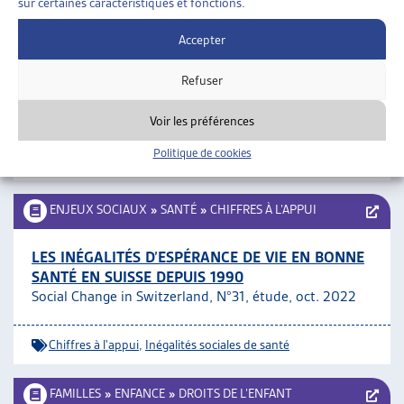
sur certaines caractéristiques et fonctions.
ENJEUX SOCIAUX
»
SANTÉ
»
PRÉVENTION ET
PROMOTION DE LA SANTÉ
Accepter
PROJET « VIVRE AVEC LA DIVERSITÉ »
Refuser
Site internet
Voir les préférences
Prévention et promotion de la santé
,
Santé
Politique de cookies
psychique
ENJEUX SOCIAUX
»
SANTÉ
»
CHIFFRES À L’APPUI
LES INÉGALITÉS D’ESPÉRANCE DE VIE EN BONNE
SANTÉ EN SUISSE DEPUIS 1990
Social Change in Switzerland, N°31, étude, oct. 2022
Chiffres à l'appui
,
Inégalités sociales de santé
FAMILLES
»
ENFANCE
»
DROITS DE L’ENFANT