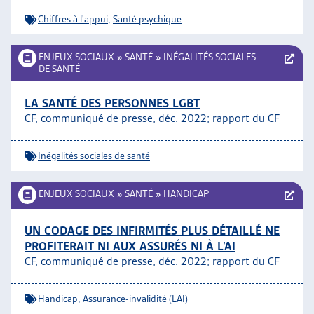
Chiffres à l'appui
,
Santé psychique
ENJEUX SOCIAUX
»
SANTÉ
»
INÉGALITÉS SOCIALES
DE SANTÉ
LA SANTÉ DES PERSONNES LGBT
CF,
communiqué de presse
, déc. 2022;
rapport du CF
Inégalités sociales de santé
ENJEUX SOCIAUX
»
SANTÉ
»
HANDICAP
UN CODAGE DES INFIRMITÉS PLUS DÉTAILLÉ NE
PROFITERAIT NI AUX ASSURÉS NI À L’AI
CF, communiqué de presse, déc. 2022;
rapport du CF
Handicap
,
Assurance-invalidité (LAI)