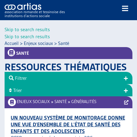
association romande et tessinoise des
institutions d’actions sociale
Rechercher
Skip to search results
Skip to search results
Accueil
>
Enjeux sociaux
>
Santé
SANTÉ
RESSOURCES THÉMATIQUES
NOS PUBLICATIONS
Filtrer
ARTICLES
Trier
DOSSIERS DU MOIS
VEILLE
ENJEUX SOCIAUX
»
SANTÉ
»
GÉNÉRALITÉS
RESSOURCES
THÉMATIQUES
UN NOUVEAU SYSTÈME DE MONITORAGE DONNE
UNE VUE D’ENSEMBLE DE L’ÉTAT DE SANTÉ DES
GUIDE SOCIAL ROMAND
ENFANTS ET DES ADOLESCENTS
AUTRES