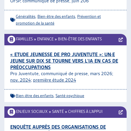
OFSP, communiqué de presse, juin 206
ARTIAS
L’ASSOCIATION
Généralités
,
Bien-être des enfants
,
Prévention et
PROJETS ET ACTIVITÉS
promotion de la santé
JOURNÉES D’AUTOMNE
FAMILLES
»
ENFANCE
»
BIEN-ÊTRE DES ENFANTS
« ETUDE JEUNESSE DE PRO JUVENTUTE »: UN·E
JEUNE SUR DIX SE TOURNE VERS L’IA EN CAS DE
PRÉOCCUPATIONS
Pro Juventute, communiqué de presse, mars 2026;
nov. 2024
;
première étude 2024
Bien-être des enfants
,
Santé psychique
ENJEUX SOCIAUX
»
SANTÉ
»
CHIFFRES À L’APPUI
ENQUÊTE AUPRÈS DES ORGANISATIONS DE