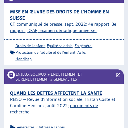
MISE EN ŒUVRE DES DROITS DE L’HOMME EN
SUISSE
CF, communiqué de presse, sept. 2022;
4e rapport
,
3e
rapport
;
DFAE, examen périodique universel
;
Droits de l'enfant
,
Egalité salariale
,
En général
,
Protection de l'adulte et de l'enfant
,
Asile
,
Handicap
ENJEUX SOCIAUX
»
ENDETTEMENT ET
SURENDETTEMENT
»
GÉNÉRALITÉS
QUAND LES DETTES AFFECTENT LA SANTÉ
REISO – Revue d’information sociale,
Tristan Coste et
Caroline Henchoz
, août 2022;
documents de
recherche
Généralités
,
Chiffres à l'appui