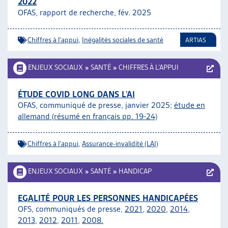
2022
OFAS, rapport de recherche, fév. 2025
Chiffres à l'appui
,
Inégalités sociales de santé
ARTIAS
ENJEUX SOCIAUX
»
SANTÉ
»
CHIFFRES À L’APPUI
ÉTUDE COVID LONG DANS L’AI
OFAS, communiqué de presse, janvier 2025;
étude en
allemand (résumé en français pp. 19-24)
Chiffres à l'appui
,
Assurance-invalidité (LAI)
ENJEUX SOCIAUX
»
SANTÉ
»
HANDICAP
EGALITÉ POUR LES PERSONNES HANDICAPÉES
OFS, communiqués de presse,
2021
,
2020
,
2014
,
2013
,
2012
,
2011
,
2008.