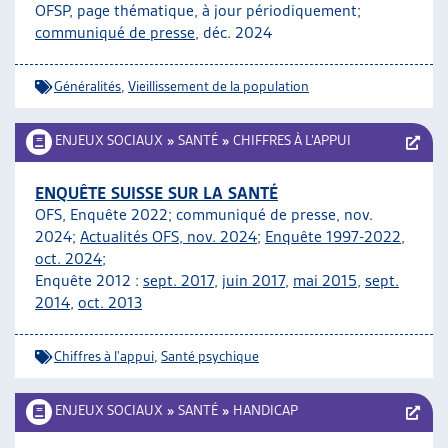
OFSP, page thématique, à jour périodiquement;
communiqué de presse
, déc. 2024
Généralités
,
Vieillissement de la population
ENJEUX SOCIAUX
»
SANTÉ
»
CHIFFRES À L’APPUI
ENQUÊTE SUISSE SUR LA SANTÉ
OFS, Enquête 2022; communiqué de presse, nov.
2024;
Actualités OFS, nov. 2024
;
Enquête 1997-2022,
oct. 2024;
Enquête 2012 :
sept. 2017
,
juin 2017
,
mai 2015
,
sept.
2014
,
oct. 2013
Chiffres à l'appui
,
Santé psychique
ENJEUX SOCIAUX
»
SANTÉ
»
HANDICAP