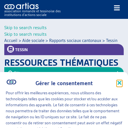
association romande et tessinoise des
institutions d’actions sociale
Rechercher
Skip to search results
Skip to search results
Accueil
>
Aide sociale
>
Rapports sociaux cantonaux
>
Tessin
TESSIN
RESSOURCES THÉMATIQUES
NOS PUBLICATIONS
Filtrer
ARTICLES
Gérer le consentement
Trier
DOSSIERS DU MOIS
Pour offrir les meilleures expériences, nous utilisons des
VEILLE
AIDE SOCIALE
»
RAPPORTS SOCIAUX CANTONAUX
technologies telles que les cookies pour stocker et/ou accéder aux
»
TESSIN
RESSOURCES
informations des appareils. Le fait de consentir à ces technologies
THÉMATIQUES
nous permettra de traiter des données telles que le comportement
RAPPORT SOCIAL 2012-2021
GUIDE SOCIAL ROMAND
de navigation ou les ID uniques sur ce site. Le fait de ne pas
Canton du Tessin, rapport (en italien), déc. 2023
consentir ou de retirer son consentement peut avoir un effet négatif
AUTRES