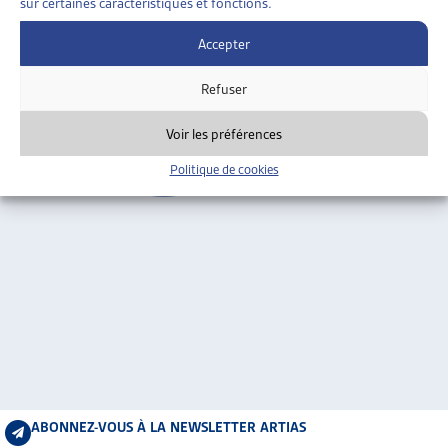
sur certaines caractéristiques et fonctions.
ARTIAS
Tessin
L’ASSOCIATION
Accepter
PROJETS ET ACTIVITÉS
Refuser
JOURNÉES D’AUTOMNE
Voir les préférences
Politique de cookies
ABONNEZ-VOUS À LA NEWSLETTER ARTIAS