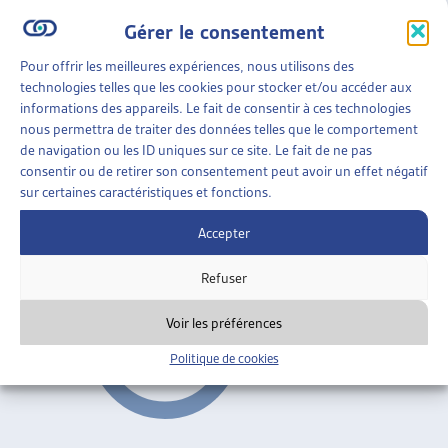
Gérer le consentement
PERSPECTIVES
»
TRAVAIL SOCIAL
»
TRAVAIL SOCIAL
COLLECTIF
Pour offrir les meilleures expériences, nous utilisons des
technologies telles que les cookies pour stocker et/ou accéder aux
TRAVAILLEUR SOCIAL POUR RÉTABLIR DES
informations des appareils. Le fait de consentir à ces technologies
TERRAINS DE MÉDIATION ENTRE L’INDIVIDUEL ET
nous permettra de traiter des données telles que le comportement
LE COLLECTIF
de navigation ou les ID uniques sur ce site. Le fait de ne pas
Florence Nater et Barbara Zbinden, dossier du mois,
consentir ou de retirer son consentement peut avoir un effet négatif
sur certaines caractéristiques et fonctions.
mars 2015
Accepter
Travail social collectif
Refuser
Voir les préférences
Politique de cookies