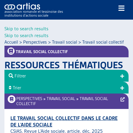
association romande et tessinoise des
institutions d’actions sociale
Rechercher
Skip to search results
Skip to search results
Accueil
>
Perspectives
>
Travail social
>
Travail social collectif
TRAVAIL SOCIAL COLLECTIF
RESSOURCES THÉMATIQUES
NOS PUBLICATIONS
Filtrer
ARTICLES
Trier
DOSSIERS DU MOIS
VEILLE
PERSPECTIVES
»
TRAVAIL SOCIAL
»
TRAVAIL SOCIAL
COLLECTIF
RESSOURCES
THÉMATIQUES
LE TRAVAIL SOCIAL COLLECTIF DANS LE CADRE
GUIDE SOCIAL ROMAND
DE L’AIDE SOCIALE
AUTRES
CSIAS, Revue L’Aide sociale, article, déc. 2025