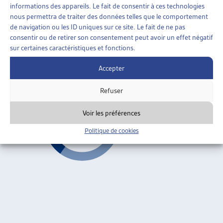
»
VAUD
informations des appareils. Le fait de consentir à ces technologies
nous permettra de traiter des données telles que le comportement
STRATÉGIE CANTONALE DE LUTTE CONTRE LA
de navigation ou les ID uniques sur ce site. Le fait de ne pas
PAUVRETÉ
consentir ou de retirer son consentement peut avoir un effet négatif
sur certaines caractéristiques et fonctions.
Canton de Vaud, conférence de presse, avril 2010
Accepter
Vaud
Refuser
Voir les préférences
Politique de cookies