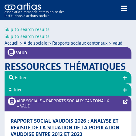
association romande et tessinoise des
institutions d’actions sociale
Rechercher
Skip to search results
Skip to search results
Accueil
>
Aide sociale
>
Rapports sociaux cantonaux
>
Vaud
VAUD
RESSOURCES THÉMATIQUES
NOS PUBLICATIONS
Filtrer
ARTICLES
Trier
DOSSIERS DU MOIS
VEILLE
AIDE SOCIALE
»
RAPPORTS SOCIAUX CANTONAUX
»
VAUD
RESSOURCES
THÉMATIQUES
RAPPORT SOCIAL VAUDOIS 2026 : ANALYSE ET
GUIDE SOCIAL ROMAND
REVISITE DE LA SITUATION DE LA POPULATION
AUTRES
VAUDOISE ENTRE 2012 ET 2022