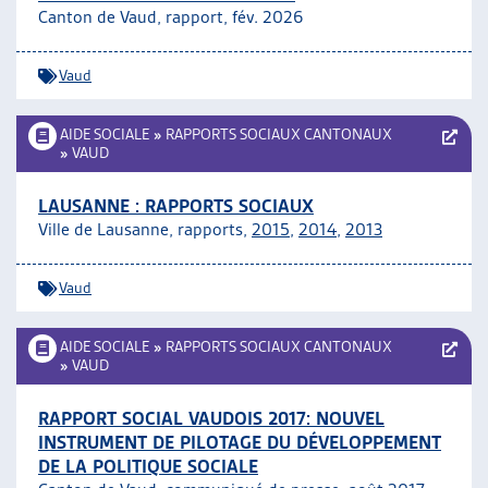
Canton de Vaud, rapport, fév. 2026
ARTIAS
L’ASSOCIATION
PROJETS ET ACTIVITÉS
Vaud
JOURNÉES D’AUTOMNE
AIDE SOCIALE
»
RAPPORTS SOCIAUX CANTONAUX
»
VAUD
LAUSANNE : RAPPORTS SOCIAUX
Ville de Lausanne, rapports,
2015
,
2014
,
2013
Vaud
AIDE SOCIALE
»
RAPPORTS SOCIAUX CANTONAUX
»
VAUD
RAPPORT SOCIAL VAUDOIS 2017: NOUVEL
INSTRUMENT DE PILOTAGE DU DÉVELOPPEMENT
DE LA POLITIQUE SOCIALE