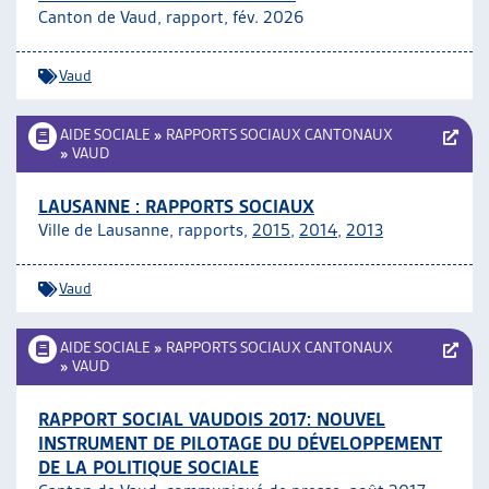
Canton de Vaud, rapport, fév. 2026
ARTIAS
L’ASSOCIATION
PROJETS ET ACTIVITÉS
Vaud
JOURNÉES D’AUTOMNE
AIDE SOCIALE
»
RAPPORTS SOCIAUX CANTONAUX
»
VAUD
LAUSANNE : RAPPORTS SOCIAUX
Ville de Lausanne, rapports,
2015
,
2014
,
2013
Vaud
AIDE SOCIALE
»
RAPPORTS SOCIAUX CANTONAUX
»
VAUD
RAPPORT SOCIAL VAUDOIS 2017: NOUVEL
INSTRUMENT DE PILOTAGE DU DÉVELOPPEMENT
DE LA POLITIQUE SOCIALE