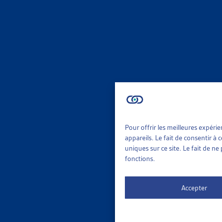
AIDE S
RAPPORT
2022
Canton de
Vaud
AIDE S
LAUSAN
Pour offrir les meilleures expéri
Ville de 
appareils. Le fait de consentir à
uniques sur ce site. Le fait de n
fonctions.
Vaud
Accepter
AIDE S
RAPPORT