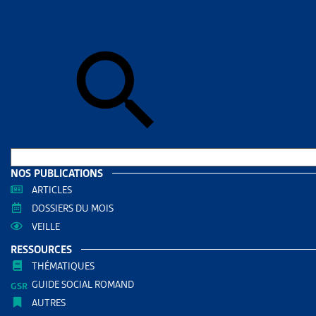
Skip to sear
Skip to sear
Accueil
>
Aid
VAUD
RESS
Filtrer
RECHERC
NOS PUBLICATIONS
ARTICLES
DOSSIERS DU MOIS
VEILLE
RESSOURCES
THÉMATIQUES
GUIDE SOCIAL ROMAND
AUTRES
THÈMES