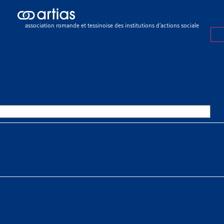
ch results
ch results
association romande et tessinoise des institutions d’actions sociale
e sociale
>
Rapports sociaux cantonaux
>
Vaud
OURCES THÉMATIQUES
HE