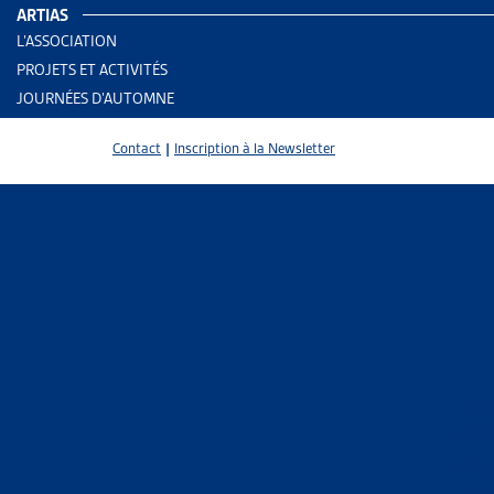
ARTIAS
L’ASSOCIATION
PROJETS ET ACTIVITÉS
JOURNÉES D’AUTOMNE
Contact
|
Inscription à la Newsletter
2 results
Aid
Rap
Trier
Per
Le 