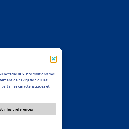
TUATION DE LA POPULATION VAUDOISE ENTRE 2012 ET
t/ou accéder aux informations des
rtement de navigation ou les ID
 certaines caractéristiques et
Voir les préférences
GE DU DÉVELOPPEMENT DE LA POLITIQUE SOCIALE