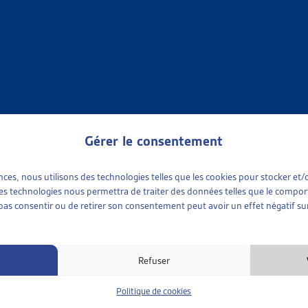
OCIALE
»
RAPPORTS SOCIAUX CANTONAUX
»
VAUD
 SOCIAL VAUDOIS 2026 : ANALYSE ET REVISITE DE LA SI
 Vaud, rapport, fév. 2026
Gérer le consentement
OCIALE
»
RAPPORTS SOCIAUX CANTONAUX
»
VAUD
NE : RAPPORTS SOCIAUX
ences, nous utilisons des technologies telles que les cookies pour stocker e
Lausanne, rapports,
2015
,
2014
,
2013
 ces technologies nous permettra de traiter des données telles que le compo
e pas consentir ou de retirer son consentement peut avoir un effet négatif sur
Refuser
OCIALE
»
RAPPORTS SOCIAUX CANTONAUX
»
VAUD
Politique de cookies
 SOCIAL VAUDOIS 2017: NOUVEL INSTRUMENT DE PILOTA