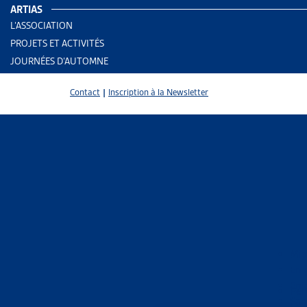
ARTIAS
L’ASSOCIATION
PROJETS ET ACTIVITÉS
JOURNÉES D’AUTOMNE
Contact
|
Inscription à la Newsletter
5 results
Mig
En 
Enj
Trier
Per
San
Le 