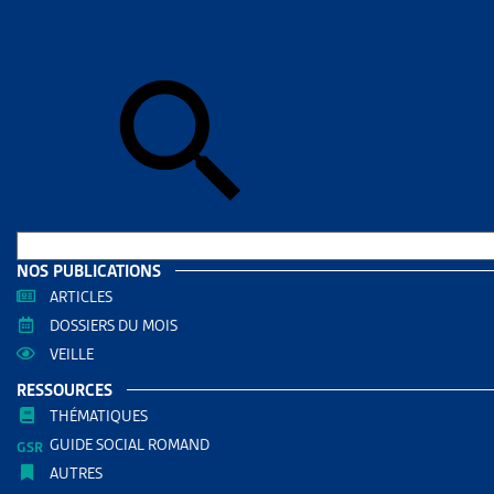
Skip to sear
Skip to sear
Accueil
>
Mig
VIEILL
RESS
Filtrer
RECHERC
NOS PUBLICATIONS
ARTICLES
DOSSIERS DU MOIS
VEILLE
RESSOURCES
THÉMATIQUES
GUIDE SOCIAL ROMAND
AUTRES
THÈMES