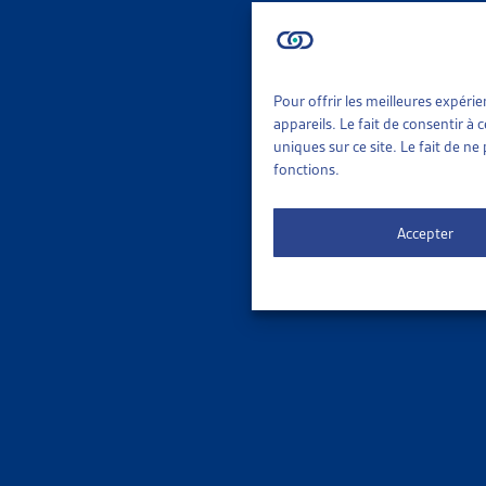
Vie
Le 
ORDRE DE
Pour offrir les meilleures expéri
appareils. Le fait de consentir à
uniques sur ce site. Le fait de n
fonctions.
Accepter
3 results