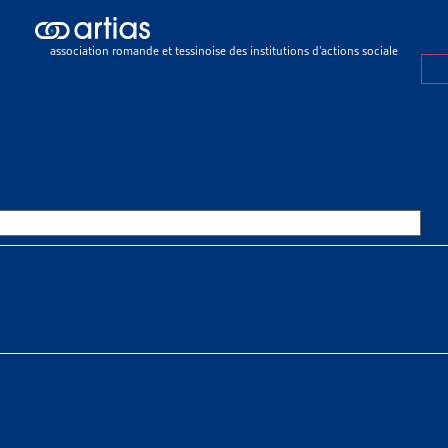
ch results
ch results
association romande et tessinoise des institutions d’actions sociale
rations
>
En général
>
Vieillesse
ESSE
OURCES THÉMATIQUES
HE