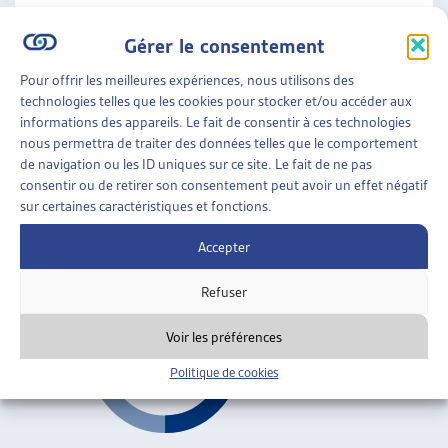
ARTIAS
Vieillesse
Gérer le consentement
L’ASSOCIATION
PROJETS ET ACTIVITÉS
Pour offrir les meilleures expériences, nous utilisons des
MIGRATIONS
»
EN GÉNÉRAL
»
VIEILLESSE
JOURNÉES D’AUTOMNE
technologies telles que les cookies pour stocker et/ou accéder aux
informations des appareils. Le fait de consentir à ces technologies
LE VIEILLISSEMENT DES MIGRANTS EN SUISSE:
nous permettra de traiter des données telles que le comportement
ENJEUX ET PERSPECTIVES
de navigation ou les ID uniques sur ce site. Le fait de ne pas
Claudio Bolzman, présentation, déc. 2007
consentir ou de retirer son consentement peut avoir un effet négatif
sur certaines caractéristiques et fonctions.
Vieillesse
,
Conséquences sur la protection sociale
,
Accepter
Inégalités sociales de santé
,
Migrations
Refuser
Voir les préférences
Politique de cookies